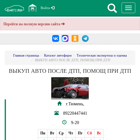
Перекл
Войти
навига
Перейти на полную версию сайта
Главная страница
Каталог автофирм
Техническая экспертиза и оценка
ВЫКУП АВТО ПОСЛЕ ДТП, ПОМОЩ ПРИ ДТП
ВЫКУП АВТО ПОСЛЕ ДТП, ПОМОЩ ПРИ ДТП
г.Тюмень,
89220447441
9-20
Пн
Вт
Ср
Чт
Пт
Сб
Вс