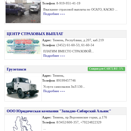
Телефон
: 8-919-951-41-19
Взыскание страховой выплаты по ОСАГО, КАСКО ...
Подробнее »»»
ЦЕНТР СТРАХОВЫХ ВЫПЛАТ
Адрес
: Тюмень, Республики, д.207, каб.219
Телефон
: (3452) 61-60-53; 61-60-54
ПЛАТИМ ВМЕСТО СТРАХОВОЙ...
Подробнее »»»
Грузотакси
Скидки для CAR72.RU: 5%
Адрес
: Тюмень,
Телефон
: 89199457746
Услуги самосвалов ЗиЛ 130...
Подробнее »»»
ООО Юридическая компания "Западно-Сибирский Альянс"
Адрес
: Тюмень, пр.Воронинские горки, д.176
Телефон
: 8/3452/600-357, +79224822329
...