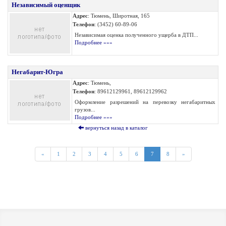
Независимый оценщик
Адрес
: Тюмень, Широтная, 165
Телефон
: (3452) 60-89-06
Независимая оценка полученного ущерба в ДТП...
Подробнее »»»
Негабарит-Югра
Адрес
: Тюмень,
Телефон
: 89612129961, 89612129962
Оформление разрешений на перевозку негабаритных
грузов...
Подробнее »»»
вернуться назад в каталог
«
1
2
3
4
5
6
7
8
»