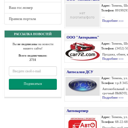
Адрес
: Тюмень, Ши
Ваш гос.номер
Телефон
: 8919929
...
Правила портала
Подробнее »»»
РАССЫЛКА НОВОСТЕЙ
ООО "Авторынок"
Адрес
: Тюмень, Ши
Вы
не подписаны
на новости
нашего сайта!
Телефон
: (3452) 5
Продажа, обмен, 
Всего подписчиков:
Подробнее »»»
2731
Автосалон ДСУ
Адрес
: Тюмень, ул
Телефон
: т.р.8 34
Подписаться
Автомобильный са
срочный ВЫКУП; -
Подробнее »»»
Автопартнер
Адрес
: Тюмень, ул
Телефон
: 68-22-68
Продайте свой ав