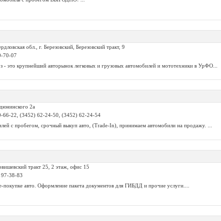
рдловская обл., г. Березовский, Березовский тракт, 9
0-70-07
з - это крупнейший авторынок легковых и грузовых автомобилей и мототехники в УрФО...
едюнинского 2а
0-66-22, (3452) 62-24-50, (3452) 62-24-54
ей с пробегом, срочный выкуп авто, (Trade-In), принимаем автомобили на продажу. ...
рвишевский тракт 25, 2 этаж, офис 15
9 97-38-83
-покупке авто. Оформление пакета документов для ГИБДД и прочие услуги....