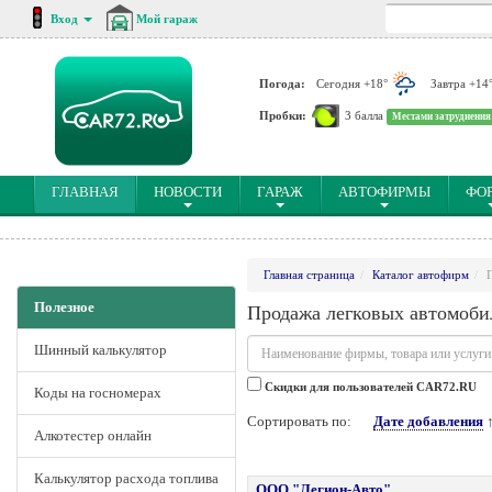
Вход
Мой гараж
Погода:
Сегодня +18°
Завтра +14
Пробки:
3 балла
Местами затруднения
(CURRENT)
ГЛАВНАЯ
НОВОСТИ
ГАРАЖ
АВТОФИРМЫ
ФО
Главная страница
Каталог автофирм
Полезное
Продажа легковых автомоби
Шинный калькулятор
Cкидки для пользователей CAR72.RU
Коды на госномерах
Сортировать по:
Дате добавления
Алкотестер онлайн
Калькулятор расхода топлива
ООО "Легион-Авто"