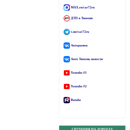
MAX.ru/car72ru
ДТП в Тюмени
t.me/car72ru
Авторынок
Авто Тюмень новости
Youtube #1
Youtube #2
Rutube
СИТУАЦИЯ НА ДОРОГАХ