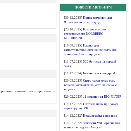
НОВОСТИ АВТОФИРМ
[30.12.2025]
Поиск запчастей для
Фольксваген по артикулу
[23.10.2025]
Компресссор по
себестоимости NORDBERG
NCE100/520
[10.08.2025]
Пленки для
самостоятелной оклейки винилом или
тонировкой авто, продам.
[11.07.2025]
500 бонусов на первый
заказ
[11.12.2024]
Баллон газа в подарок!
[20.03.2023]
Скоро сезон когда есть
возможность оклейки авто на свежем
воздухе
продажей автомобилей с пробегом: -
[20.02.2023]
11 новинок от BIG FILTER
[14.12.2022]
Оптовые цены при заказе
через группу VK
[14.12.2022]
Незамерзайка в подарок
[14.07.2022]
Запчасти VAG оригиналы
и аналоги под ваш бюджет