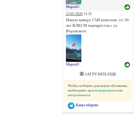
Majesti©
23.03.2026
13:35
Новую камеру ГАИ повесили: ул. 50
лет ВЛКСМ перекресток с ул.
Воровского.
Majesti©
ЗАГРУЗИТЬ ЕЩЕ
Чтобы сообщить дорожную обстановку
необходимо
зарегистрироваться
или
авторизоваться
Канал telegram