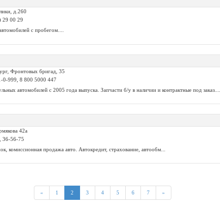
блики, д.260
) 29 00 29
втомобилей с пробегом....
бург, Фронтовых бригад, 35
1-0-999, 8 800 5000 447
льных автомобилей с 2005 года выпуска. Запчасти б/у в наличии и контрактные под заказ...
рмякова 42а
, 36-56-75
к, комиссионная продажа авто. Автокредит, страхование, автообм...
«
1
2
3
4
5
6
7
»