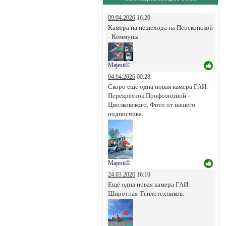
09.04.2026
16:20
Камера на пешехода на Перекопской
- Коммуны
Majesti©
04.04.2026
00:28
Скоро ещё одна новая камера ГАИ.
Перекрёсток Профсоюзной -
Циолковского. Фото от нашего
подписчика.
Majesti©
24.03.2026
16:10
Ещё одна новая камера ГАИ:
Широтная-Теплотехников.