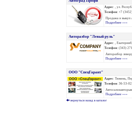
Автоград Профи
Адрес
: , ул. Респу
Телефон
: +7 (3452
Продажа и выкуп а
Подробнее »»»
Авторазбор "Левый руль"
Адрес
: , Екатерин
Телефон
: (343) 27
Авторазбор левору
Подробнее »»»
ООО "СпецГарант"
Адрес
: Тюмень, Пе
Телефон
: 36-53-02
Автосалонавторыно
Подробнее »»»
вернуться назад в каталог