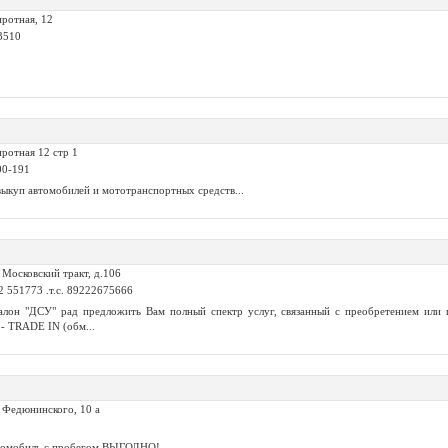
ротная, 12
3510
ротная 12 стр 1
00-191
выкуп автомобилей и мототранспортных средств...
. Московский тракт, д.106
52 551773 .т.с. 89222675666
лон "ДСУ" рад предложить Вам полный спектр услуг, связанный с преобретением или 
 TRADE IN (обм...
. Федюнинского, 10 а
томобиль с пробегом ВЫГОДНО! ...