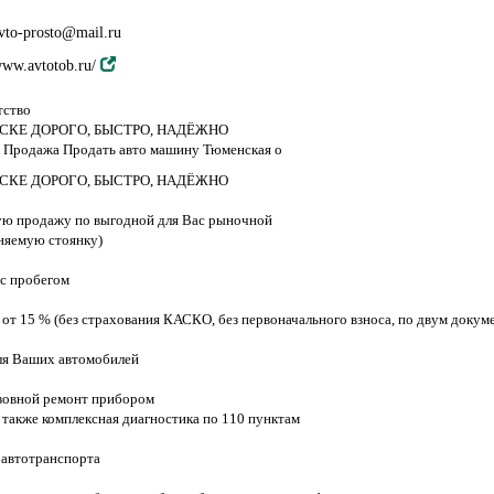
vto-prosto@mail.ru
ww.avtotob.ru/
тство
СКЕ ДОРОГО, БЫСТРО, НАДЁЖНО
Продажа Продать авто машину Тюменская о
СКЕ ДОРОГО, БЫСТРО, НАДЁЖНО
ую продажу по выгодной для Вас рыночной
аняемую стоянку)
 с пробегом
 от 15 % (без страхования КАСКО, без первоначального взноса, по двум докум
для Ваших автомобилей
узовной ремонт прибором
 также комплексная диагностика по 110 пунктам
 автотранспорта