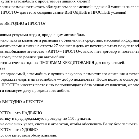
 купить автомобиль с пробегом без лишних хлопот!
орошая возможность стать обладателем современной надежной машины за срав
 – ПРОСТО» для этого созданы самые ВЫГОДНЫЕ и ПРОСТЫЕ условия!
- это ВЫГОДНО и ПРОСТО?
нашими услугами людям, продающим автомобиль.
ельно искать клиентов и размещать объявления в средствах массовой информац
ратить время и силы на ответы 27 звонков в день от потенциальных покупателе
 в автомобильное агентство «АВТО – ПРОСТО», заключить договор и постави
 сразу после реализации автомобиля.
вается за счет выгодных ПРОГРАММ КРЕДИТОВАНИЯ для покупателей.
тва
одаваемый, автомобиль с лучших ракурсов, разместят его описания и фотогр
продолжать ездить на автомобиле — добро пожаловать! После полного осмотра 
 ПРОСТО» имеется постоянно пополняющаяся база заявок от клиентов, желающ
 и согласуем дату продажи автомобиля.
 это ВЫГОДНО и ПРОСТО?
РОСТО» - это НАДЕЖНО.
стику и предпродажную проверку по 110 пунктам.
ние основных узлов, систем и агрегатов, чтобы обеспечить Вашу безопасность.
РОСТО» - это УДОБНО.
соким качеством обслуживания.