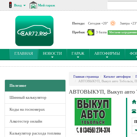
Вход
Мой гараж
Погода:
Сегодня +20°
Завтра +23
Пробки:
3 балла
Местами затруднения
(CURRENT)
ГЛАВНАЯ
НОВОСТИ
ГАРАЖ
АВТОФИРМЫ
ФО
Главная страница
Каталог автофирм
АВТОВЫКУП, Выкуп авто Тобольск, Про
Полезное
АВТОВЫКУП, Выкуп авто Тоб
Шинный калькулятор
Коды на госномерах
Алкотестер онлайн
П
Калькулятор расхода топлива