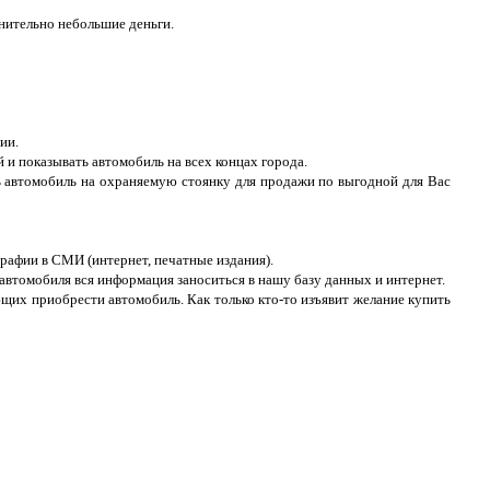
нительно небольшие деньги.
ии.
й и показывать автомобиль на всех концах города.
ть автомобиль на охраняемую стоянку для продажи по выгодной для Вас
афии в СМИ (интернет, печатные издания).
автомобиля вся информация заноситься в нашу базу данных и интернет.
их приобрести автомобиль. Как только кто-то изъявит желание купить