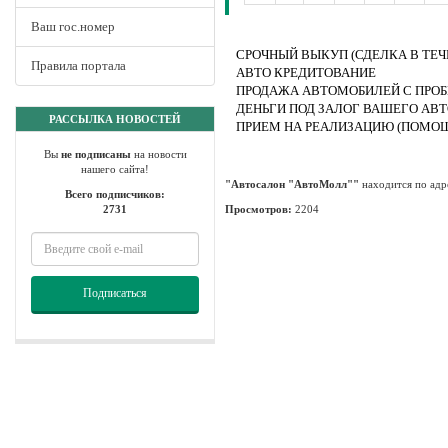
Ваш гос.номер
СРОЧНЫЙ ВЫКУП (СДЕЛКА В ТЕЧ
Правила портала
АВТО КРЕДИТОВАНИЕ
ПРОДАЖА АВТОМОБИЛЕЙ С ПРО
ДЕНЬГИ ПОД ЗАЛОГ ВАШЕГО АВ
РАССЫЛКА НОВОСТЕЙ
ПРИЕМ НА РЕАЛИЗАЦИЮ (ПОМОЩ
Вы
не подписаны
на новости
нашего сайта!
"Автосалон "АвтоМолл""
находится по ад
Всего подписчиков:
2731
Просмотров:
2204
Подписаться