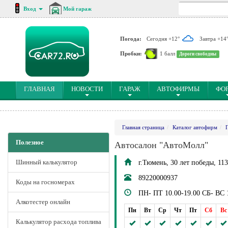
Вход
Мой гараж
Погода:
Сегодня +12°
Завтра +14
Пробки:
1 балл
Дороги свободны
(CURRENT)
ГЛАВНАЯ
НОВОСТИ
ГАРАЖ
АВТОФИРМЫ
ФО
Главная страница
Каталог автофирм
Полезное
Автосалон "АвтоМолл"
Шинный калькулятор
г.Тюмень, 30 лет победы, 11
89220000937
Коды на госномерах
ПН- ПТ 10.00-19.00 СБ- ВС 1
Алкотестер онлайн
Пн
Вт
Ср
Чт
Пт
Сб
Вс
Калькулятор расхода топлива