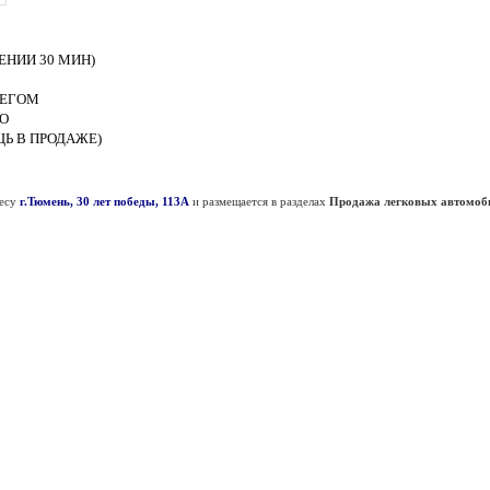
ЕНИИ 30 МИН)
БЕГОМ
ТО
Ь В ПРОДАЖЕ)
ресу
г.Тюмень, 30 лет победы, 113А
и размещается в разделах
Продажа легковых автомоби