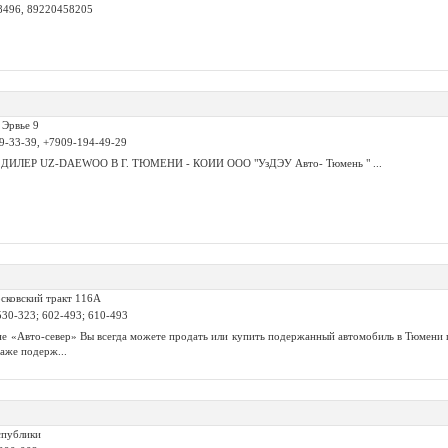
8496, 89220458205
 Эрвье 9
69-33-39, +7909-194-49-29
ЛЕР UZ-DAEWOO В Г. ТЮМЕНИ - КОИИ ООО "УзДЭУ Авто- Тюмень " ...
сковский тракт 116А
 530-323; 602-493; 610-493
не «Авто-север» Вы всегда можете продать или купить подержанный автомобиль в Тюмени
аже подерж...
спублики