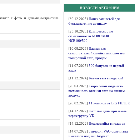
НОВОСТИ АВТОФИРМ
аталог с фото и ценами,контрактные
[30.12.2025]
Поиск запчастей для
Фольксваген по артикулу
[23.10.2025]
Компресссор по
себестоимости NORDBERG
NCE100/520
[10.08.2025]
Пленки для
самостоятелной оклейки винилом или
тонировкой авто, продам.
[11.07.2025]
500 бонусов на первый
заказ
[11.12.2024]
Баллон газа в подарок!
[20.03.2023]
Скоро сезон когда есть
возможность оклейки авто на свежем
воздухе
[20.02.2023]
11 новинок от BIG FILTER
[14.12.2022]
Оптовые цены при заказе
через группу VK
[14.12.2022]
Незамерзайка в подарок
[14.07.2022]
Запчасти VAG оригиналы
и аналоги под ваш бюджет