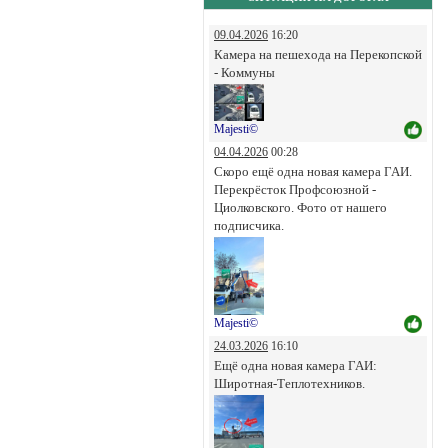
09.04.2026
16:20
Камера на пешехода на Перекопской
- Коммуны
Majesti©
04.04.2026
00:28
Скоро ещё одна новая камера ГАИ.
Перекрёсток Профсоюзной -
Циолковского. Фото от нашего
подписчика.
Majesti©
24.03.2026
16:10
Ещё одна новая камера ГАИ:
Широтная-Теплотехников.