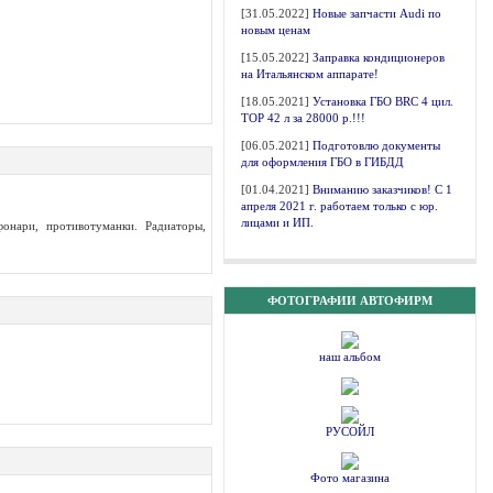
[31.05.2022]
Новые запчасти Audi по
новым ценам
[15.05.2022]
Заправка кондиционеров
на Итальянском аппарате!
[18.05.2021]
Установка ГБО BRC 4 цил.
ТОР 42 л за 28000 р.!!!
[06.05.2021]
Подготовлю документы
для оформления ГБО в ГИБДД
[01.04.2021]
Вниманию заказчиков! С 1
апреля 2021 г. работаем только с юр.
лицами и ИП.
фонари, противотуманки. Радиаторы,
ФОТОГРАФИИ АВТОФИРМ
наш альбом
РУСОЙЛ
Фото магазина