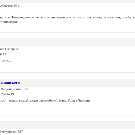
мбовская 10 а
рок в Тюмени,автозапчасти для иномарок,все запчасти по кузову в наличии,oнлайн к
п иномарок....
ана Словцова
8111
орта....
дюнинского
. Федюнинского 12а
) 39-06-39
рс" - официальный дилер автомобилей Ssang Yong в Тюмени...
.Республики,287