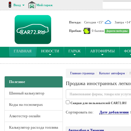
Вход
Мой гараж
Погода:
Сегодня +15°
Завтра +14
Пробки:
0 баллов
Дороги свободны
(CURRENT)
ГЛАВНАЯ
НОВОСТИ
ГАРАЖ
АВТОФИРМЫ
ФО
Главная страница
Каталог автофирм
Полезное
Продажа иностранных легко
Шинный калькулятор
Cкидки для пользователей CAR72.RU
Коды на госномерах
Сортировать по:
Дате добавления
Алкотестер онлайн
Калькулятор расхода топлива
Автразбор в Тюмени