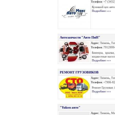
Телефон
: +7 (345
Кузовной цех авто
Подробнее »»»
Автозапчасти "Авто ПиН"
Адрес
: Тюмень, Ти
Телефон
: 7912999
Бамперы, крылья
жидкостные насосы
Подробнее »»»
РЕМОНТ ГРУЗОВИКОВ
Адрес
: Тюмень, Ти
Телефон
: +7906-8
Ремонт Грузовых 
Подробнее »»»
"Yukon авто"
Адрес
: Тюмень, Мо