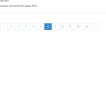
;290-002
ивание автомобилей марки KIA...
«
1
2
3
4
5
6
7
8
9
10
11
»