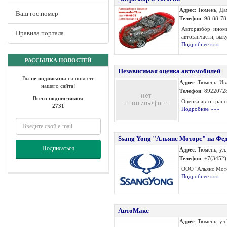
Адрес
: Тюмень, Да
Ваш гос.номер
Телефон
: 98-88-78
Авторазбор инома
Правила портала
автозапчасти, выку
Подробнее »»»
РАССЫЛКА НОВОСТЕЙ
Независимая оценка автомобилей
Вы
не подписаны
на новости
Адрес
: Тюмень, Ив
нашего сайта!
Телефон
: 8922072
Всего подписчиков:
Оценка авто трансп
2731
Подробнее »»»
Ssang Yong "Альянс Моторс" на Фе
Подписаться
Адрес
: Тюмень, ул
Телефон
: +7(3452
ООО "Альянс Мото
Подробнее »»»
АвтоМакс
Адрес
: Тюмень, ул