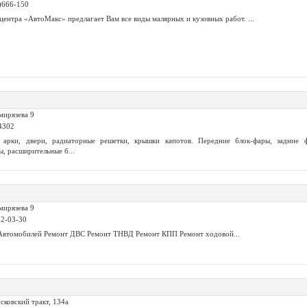
2)666-150
центра «АвтоМакс» предлагает Вам все виды малярных и кузовных работ. ...
мирязева 9
4302
, арки, двери, радиаторные решетки, крышки капотов. Передние блок-фары, задние 
, расширительные б...
мирязева 9
22-03-30
Автомобилей Ремонт ДВС Ремонт ТНВД Ремонт КПП Ремонт ходовой...
сковский тракт, 134а