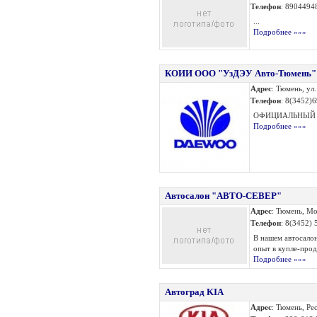
Телефон
: 8904494
...
Подробнее »»»
КОИИ ООО "УзДЭУ Авто-Тюмень"
Адрес
: Тюмень, ул.
Телефон
: 8(3452)
ОФИЦИАЛЬНЫЙ ДИ
Подробнее »»»
Автосалон "АВТО-СЕВЕР"
Адрес
: Тюмень, Мо
Телефон
: 8(3452)
В нашем автосало
опыт в купле-прод
Подробнее »»»
Автоград KIA
Адрес
: Тюмень, Ре