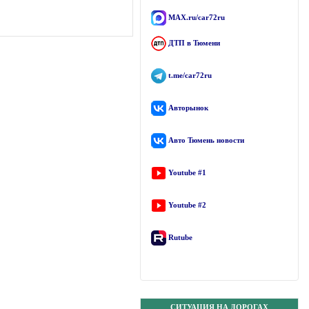
MAX.ru/car72ru
ДТП в Тюмени
t.me/car72ru
Авторынок
Авто Тюмень новости
Youtube #1
Youtube #2
Rutube
СИТУАЦИЯ НА ДОРОГАХ