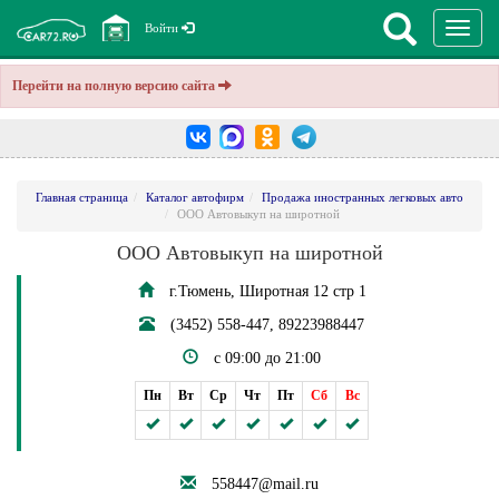
Перекл
Войти
навига
Перейти на полную версию сайта
Главная страница
Каталог автофирм
Продажа иностранных легковых авто
ООО Автовыкуп на широтной
ООО Автовыкуп на широтной
г.Тюмень, Широтная 12 стр 1
(3452) 558-447, 89223988447
c 09:00 до 21:00
Пн
Вт
Ср
Чт
Пт
Сб
Вс
558447@mail.ru