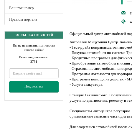
Ваш гос.номер
a
Правила портала
w
Официальный дилер автомобилей марк
РАССЫЛКА НОВОСТЕЙ
Автосалон Мицубиши Центр Тюмень н
Вы
не подписаны
на новости
- Тест-драйв понравившегося автомо
нашего сайта!
- Покупка автомобиля по системе Тр
Всего подписчиков:
- Кредитные программы для физичес
2731
- Приобретение автомобиля в лизинг
- Страхование автомобиля, непосредс
- Программа лояльности для корпора
- Программа помощи на дорогах «M
- Услуги эвакуатора.
Подписаться
Станция Технического Обслуживания
услуги по диагностике, ремонту и т
Специалисты автоцентра регулярно 
оригинальные запасные части для авт
Для владельцев автомобилей после ок