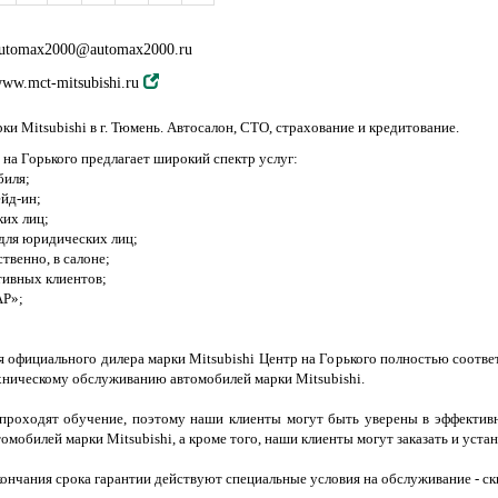
utomax2000@automax2000.ru
ww.mct-mitsubishi.ru
и Mitsubishi в г. Тюмень. Автосалон, СТО, страхование и кредитование.
а Горького предлагает широкий спектр услуг:
биля;
ейд-ин;
ких лиц;
 для юридических лиц;
твенно, в салоне;
тивных клиентов;
AP»;
 официального дилера марки Mitsubishi Центр на Горького полностью соотв
ехническому обслуживанию автомобилей марки Mitsubishi.
проходят обучение, поэтому наши клиенты могут быть уверены в эффективн
омобилей марки Mitsubishi, а кроме того, наши клиенты могут заказать и уста
ончания срока гарантии действуют специальные условия на обслуживание - скид