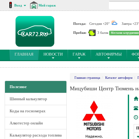
Вход
Мой гараж
Погода:
Сегодня +20°
Завтра +23
Пробки:
3 балла
Местами затруднения
(CURRENT)
ГЛАВНАЯ
НОВОСТИ
ГАРАЖ
АВТОФИРМЫ
ФО
Главная страница
Каталог автофирм
Полезное
Мицубиши Центр Тюмень на
Шинный калькулятор
Коды на госномерах
Алкотестер онлайн
П
Калькулятор расхода топлива