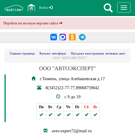
Перекл
Войти
навига
Перейти на полную версию сайта
Главная страница
Каталог автофирм
Продажа иностранных легковых авто
ООО "АВТОЭКСПЕРТ"
ООО "АВТОЭКСПЕРТ"
г.Тюмень, улица Алебашевская д.17
8(3452)22-77-77,89068759042
c 9 до 19
Пн
Вт
Ср
Чт
Пт
Сб
Вс
avto-expert72@mail.ru