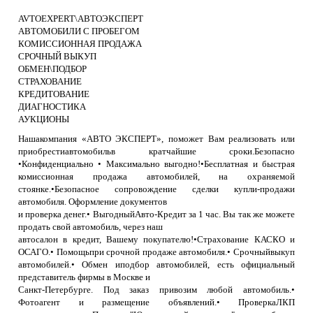
AVTOEXPERT\АВТОЭКСПЕРТ
АВТОМОБИЛИ С ПРОБЕГОМ
КОМИССИОННАЯ ПРОДАЖА
СРОЧНЫЙ ВЫКУП
ОБМЕН\ПОДБОР
СТРАХОВАНИЕ
КРЕДИТОВАНИЕ
ДИАГНОСТИКА
АУКЦИОНЫ
Нашакомпания «АВТО ЭКСПЕРТ», поможет Вам реализовать или
приобрестиавтомобильв кратчайшие сроки.Безопасно
•Конфиденциально • Максимально выгодно!•Бесплатная и быстрая
комиссионная продажа автомобилей, на охраняемой
стоянке.•Безопасное сопровождение сделки купли-продажи
автомобиля. Оформление документов
и проверка денег.• ВыгодныйАвто-Кредит за 1 час. Вы так же можете
продать свой автомобиль, через наш
автосалон в кредит, Вашему покупателю!•Страхование КАСКО и
ОСАГО.• Помощьпри срочной продаже автомобиля.• Срочныйвыкуп
автомобилей.• Обмен иподбор автомобилей, есть официальный
представитель фирмы в Москве и
Санкт-Петербурге. Под заказ привозим любой автомобиль.•
Фотоагент и размещение объявлений.• ПроверкаЛКП