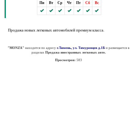
Пн
Вт
Ср
Чт
Пт
Сб
Вс
Продажа новых легковых автомобилей премиум класса.
"MONZA"
находится по адресу
г.Тюмень, ул. Тимуровцев д.1Б
и размещается в
разделах
Продажа иностранных легковых авто.
Просмотров:
583