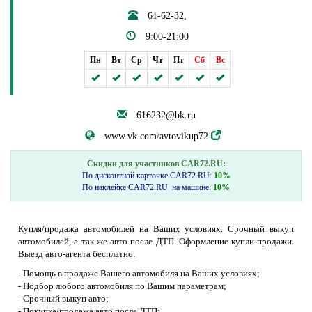
61-62-32,
9:00-21:00
Пн
Вт
Ср
Чт
Пт
Сб
Вс
616232@bk.ru
www.vk.com/avtovikup72
Скидки для участников CAR72.RU:
По дисконтной карточке CAR72.RU
:
10%
По наклейке CAR72.RU на машине
:
10%
Купля/продажа автомобилей на Ваших условиях. Срочный выкуп
автомобилей, а так же авто после ДТП. Оформление купли-продажи.
Выезд авто-агента бесплатно.
- Помощь в продаже Вашего автомобиля на Ваших условиях;
- Подбор любого автомобиля по Вашим параметрам;
- Срочный выкуп авто;
- Покупка/продажа авто после ДТП;