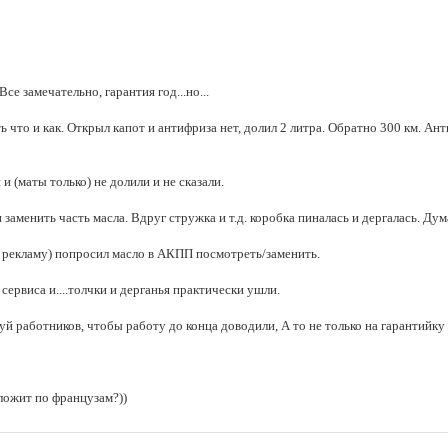
се замечательно, гарантия год...но...
 что и как. Открыл капот и антифриза нет, долил 2 литра. Обратно 300 км. Ан
и (маты только) не долили и не сказали.
заменить часть масла. Вдруг стружка и т.д. коробка пиналась и дергалась. Дум
а рекламу) попросил масло в АКПП посмотреть/заменить.
рвиса и....толчки и дерганья практически ушли.
й работников, чтобы работу до конца доводили, А то не только на гарантийку
ложит по французам?))