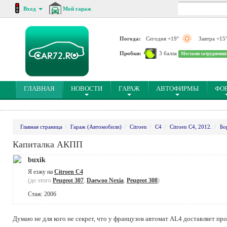
Вход
Мой гараж
Погода:
Сегодня +19°
Завтра +15
Пробки:
3 балла
Местами затруднения
(CURRENT)
ГЛАВНАЯ
НОВОСТИ
ГАРАЖ
АВТОФИРМЫ
ФО
Главная страница
Гараж (Автомобили)
Citroen
C4
Citroen C4, 2012.
Бо
Капиталка АКПП
buxik
Я езжу на
Citroen C4
(до этого
Peugeot 307
,
Daewoo Nexia
,
Peugeot 308
)
Стаж: 2006
Думаю не для кого не секрет, что у французов автомат AL4 доставляет пр