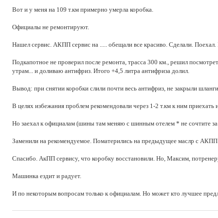
Вот и у меня на 109 т.км примерно умерла коробка.
Официалы не ремонтируют.
Нашел сервис. АКПП сервис на ..... обещали все красиво. Сделали. Поехал. В
Подкапотное не проверил после ремонта, трасса 300 км., решил посмотреть
утрам... и доливаю антифриз. Итого +4,5 литра антифриза долил.
Вывод: при снятии коробки слили почти весь антифриз, не закрыли шланги 
В целях избежания проблем рекомендовали через 1-2 т.км к ним приехать и 
Но заехал к официалам (шины там меняю с шинным отелем * не сочтите з
Заменили на рекомендуемое. Поматерились на предыдущее маслр с АКПП се
Спасибо. АкПП сервису, что коробку восстановили. Но, Максим, потренеру
Машинка ездит и радует.
И по некоторым вопросам только к официалам. Но может кто лучшее пред