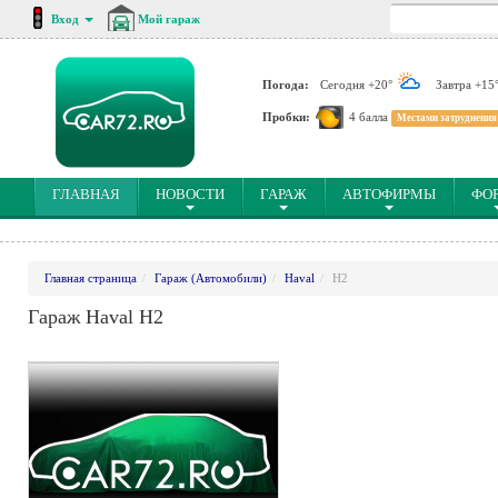
Вход
Мой гараж
Погода:
Сегодня +20°
Завтра +15
Пробки:
4 балла
Местами затруднения
(CURRENT)
ГЛАВНАЯ
НОВОСТИ
ГАРАЖ
АВТОФИРМЫ
ФО
Главная страница
Гараж (Автомобили)
Haval
H2
Гараж Haval H2