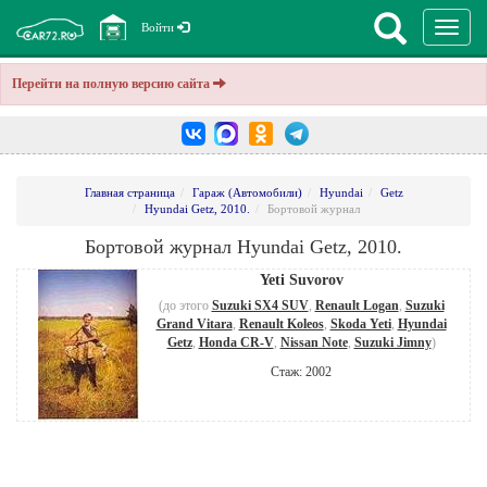
Перекл
Войти
навига
Перейти на полную версию сайта
Главная страница
Гараж (Автомобили)
Hyundai
Getz
Hyundai Getz, 2010.
Бортовой журнал
Бортовой журнал Hyundai Getz, 2010.
Yeti Suvorov
(до этого
Suzuki SX4 SUV
,
Renault Logan
,
Suzuki
Grand Vitara
,
Renault Koleos
,
Skoda Yeti
,
Hyundai
Getz
,
Honda CR-V
,
Nissan Note
,
Suzuki Jimny
)
Стаж: 2002