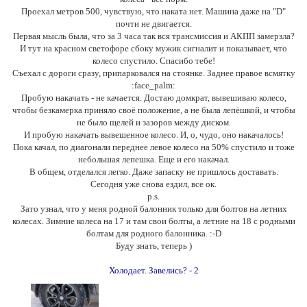
Проехал метров 500, чувствую, что наката нет. Машина даже на "D"
почти не двигается.
Первая мысль была, что за 3 часа так вся трансмиссия и АКПП замерзла?
И тут на красном светофоре сбоку мужик сигналит и показывает, что
колесо спустило. Спасибо тебе!
Съехал с дороги сразу, припарковался на стоянке. Заднее правое всмятку
:face_palm:
Пробую накачать - не качается. Достаю домкрат, вывешиваю колесо,
чтобы безкамерка приняло своё положение, а не была лепёшкой, и чтобы
не было щелей и зазоров между диском.
И пробую накачать вывешенное колесо. И, о, чудо, оно накачалось!
Пока качал, по диагонали переднее левое колесо на 50% спустило и тоже
небольшая лепешка. Еще и его накачал.
В общем, отделался легко. Даже запаску не пришлось доставать.
Сегодня уже снова ездил, все ок.
p.s.
Зато узнал, что у меня родной балонник только для болтов на летних
колесах. Зимние колеса на 17 и там свои болты, а летние на 18 с родными
болтам для родного балонника. :-D
Буду знать, теперь )
Холодает. Завелись? - 2