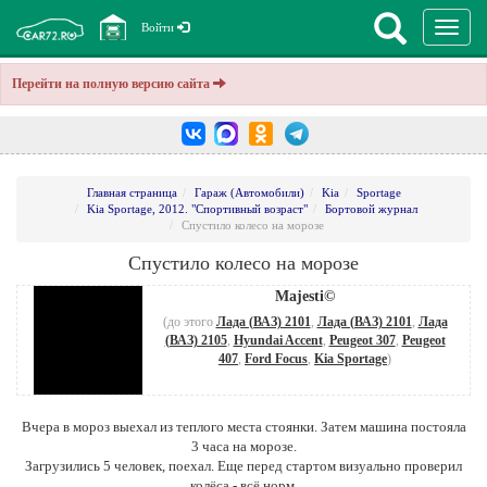
Перекл
Войти
навига
Перейти на полную версию сайта
Главная страница
Гараж (Автомобили)
Kia
Sportage
Kia Sportage, 2012. "Спортивный возраст"
Бортовой журнал
Спустило колесо на морозе
Спустило колесо на морозе
Majesti©
(до этого
Лада (ВАЗ) 2101
,
Лада (ВАЗ) 2101
,
Лада
(ВАЗ) 2105
,
Hyundai Accent
,
Peugeot 307
,
Peugeot
407
,
Ford Focus
,
Kia Sportage
)
Вчера в мороз выехал из теплого места стоянки. Затем машина постояла
3 часа на морозе.
Загрузились 5 человек, поехал. Еще перед стартом визуально проверил
колёса - всё норм.