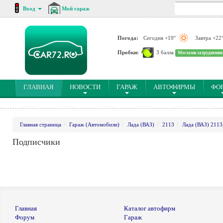
Вход
Мой гараж
Погода:
Сегодня +19°
Завтра +22
Пробки:
3 балла
Местами затруднения
(CURRENT)
ГЛАВНАЯ
НОВОСТИ
ГАРАЖ
АВТОФИРМЫ
ФО
Главная страница
Гараж (Автомобили)
Лада (ВАЗ)
2113
Лада (ВАЗ) 2113
Подписчики
Главная
Каталог автофирм
Форум
Гараж