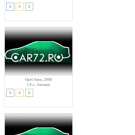
0
0
0
Opel Astra, 2008
1.8 л., Автомат.
0
0
0