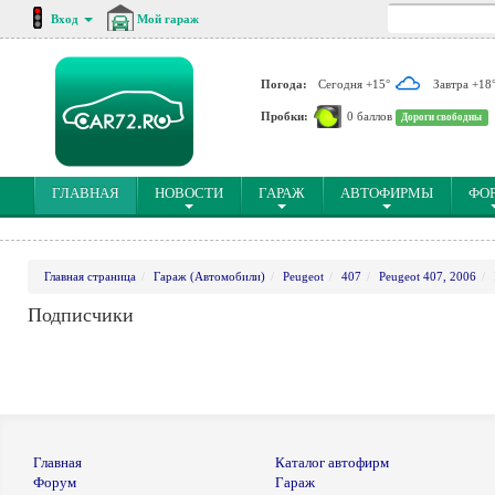
Вход
Мой гараж
Погода:
Сегодня +15°
Завтра +18
Пробки:
0 баллов
Дороги свободны
(CURRENT)
ГЛАВНАЯ
НОВОСТИ
ГАРАЖ
АВТОФИРМЫ
ФО
Главная страница
Гараж (Автомобили)
Peugeot
407
Peugeot 407, 2006
Подписчики
Главная
Каталог автофирм
Форум
Гараж