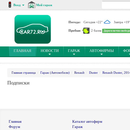
Вход
Мой гараж
Погода:
Сегодня +22°
Завтра +19
Пробки:
2 балла
Дороги почти свобод
(CURRENT)
ГЛАВНАЯ
НОВОСТИ
ГАРАЖ
АВТОФИРМЫ
ФО
Главная страница
Гараж (Автомобили)
Renault
Duster
Renault Duster, 201
Подписки
Главная
Каталог автофирм
Форум
Гараж