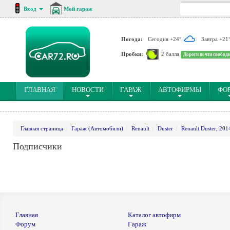
Вход
Мой гараж
Погода:
Сегодня +24°
Завтра +21
Пробки:
2 балла
Дороги почти свобод
(CURRENT)
ГЛАВНАЯ
НОВОСТИ
ГАРАЖ
АВТОФИРМЫ
ФО
Главная страница
Гараж (Автомобили)
Renault
Duster
Renault Duster, 201
Подписчики
Главная
Каталог автофирм
Форум
Гараж