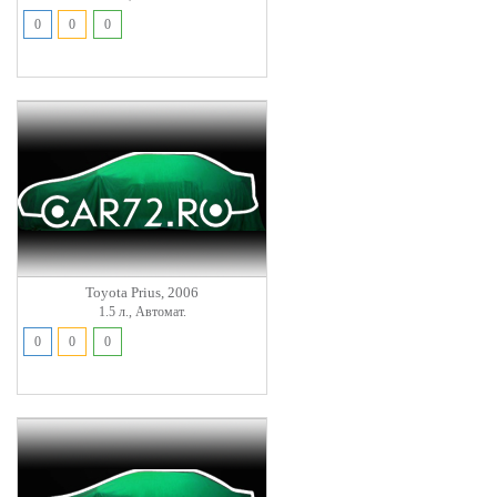
0
0
0
Toyota Prius, 2006
1.5 л., Автомат.
0
0
0