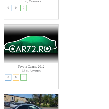
3.0 л., Механика.
0
0
0
Toyota Camry, 2012
2.5 л., Автомат.
0
0
0