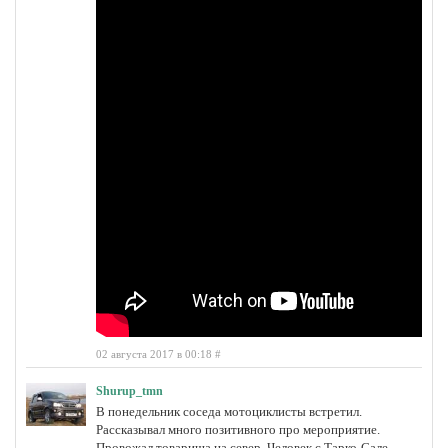
02 августа 2017 в 00:18
#
Shurup_tmn
В понедельник соседа мотоциклисты встретил.
Рассказывал много позитивного про мероприятие.
Провожал товарища на север. Человек с Тарко-Сале