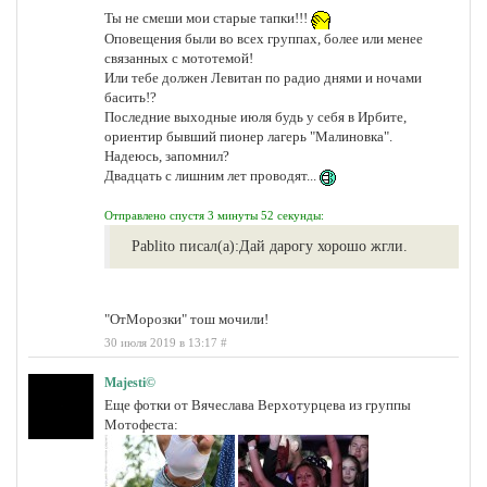
Ты не смеши мои старые тапки!!!
Оповещения были во всех группах, более или менее
связанных с мототемой!
Или тебе должен Левитан по радио днями и ночами
басить!?
Последние выходные июля будь у себя в Ирбите,
ориентир бывший пионер лагерь "Малиновка".
Надеюсь, запомнил?
Двадцать с лишним лет проводят...
Отправлено спустя 3 минуты 52 секунды:
Pablito писал(а):
Дай дарогу хорошо жгли.
"ОтМорозки" тош мочили!
30 июля 2019 в 13:17
#
Majesti©
Еще фотки от Вячеслава Верхотурцева из группы
Мотофеста: