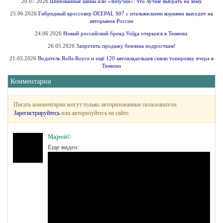
20.07.2026
Шипованные шины или «липучки»: что лучше выбрать на зиму
25.06.2026
Гибридный кроссовер DEEPAL S07 с итальянскими корнями выходит на
авторынок России
24.06.2026
Новый российский бренд Volga открылся в Тюмени.
26.05.2026
Запретить продажу бензина подросткам!
21.05.2026
Водитель Rolls-Royce и ещё 120 автовладельцев сняли тонировку вчера в
Тюмени
Комментарии
Писать комментарии могут только авторизованные пользователи.
Зарегистрируйтесь
или авторизуйтесь на сайте.
Majesti©
Еще видео: