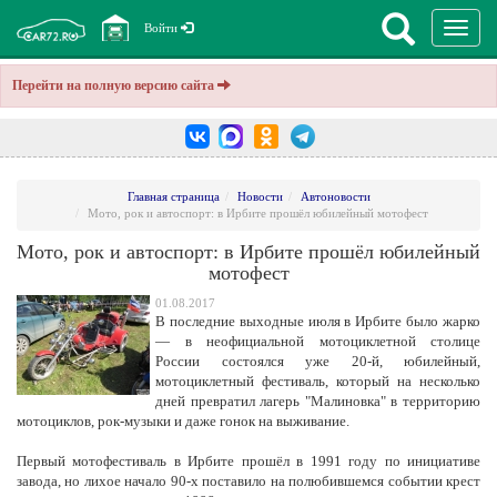
Перекл
Войти
навига
Перейти на полную версию сайта
Главная страница
Новости
Автоновости
Мото, рок и автоспорт: в Ирбите прошёл юбилейный мотофест
Мото, рок и автоспорт: в Ирбите прошёл юбилейный
мотофест
01.08.2017
В последние выходные июля в Ирбите было жарко
— в неофициальной мотоциклетной столице
России состоялся уже 20-й, юбилейный,
мотоциклетный фестиваль, который на несколько
дней превратил лагерь "Малиновка" в территорию
мотоциклов, рок-музыки и даже гонок на выживание.
Первый мотофестиваль в Ирбите прошёл в 1991 году по инициативе
завода, но лихое начало 90-х поставило на полюбившемся событии крест