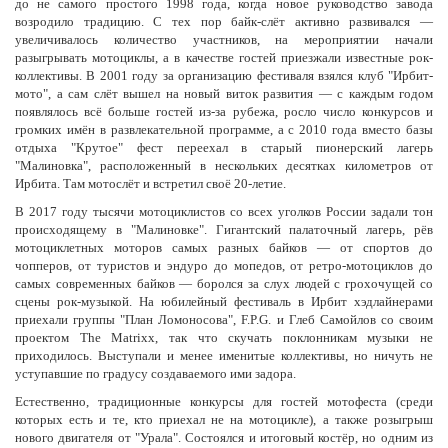
до не самого простого 1998 года, когда новое руководство завода
возродило традицию. С тех пор байк-слёт активно развивался —
увеличивалось количество участников, на мероприятии начали
разыгрывать мотоциклы, а в качестве гостей приезжали известные рок-
коллективы. В 2001 году за организацию фестиваля взялся клуб "Ирбит-
мото", а сам слёт вышел на новый виток развития — с каждым годом
появлялось всё больше гостей из-за рубежа, росло число конкурсов и
громких имён в развлекательной программе, а с 2010 года вместо базы
отдыха "Крутое" фест переехал в
старый пионерский лагерь
"Малиновка", расположенный в нескольких десятках километров от
Ирбита. Там мотослёт и встретил своё 20-летие.
В 2017 году тысячи мотоциклистов со всех уголков России задали тон
происходящему в "Малиновке". Гигантский палаточный лагерь, рёв
мотоциклетных моторов самых разных байков — от спортов до
чопперов, от туристов и эндуро до мопедов, от ретро-мотоциклов до
самых современных байков — боролся за слух людей с грохочущей со
сцены рок-музыкой. На юбилейный фестиваль в Ирбит хэдлайнерами
приехали группы "План Ломоносова", F.P.G. и Глеб Самойлов со своим
проектом The Matrixx, так что скучать поклонникам музыки не
приходилось. Выступали и менее именитые коллективы, но ничуть не
уступавшие по градусу создаваемого ими задора.
Естественно, традиционные конкурсы для гостей мотофеста (среди
которых есть и те, кто приехал не на мотоцикле), а также розыгрыш
нового двигателя от "Урала". Состоялся и итоговый костёр, но одним из