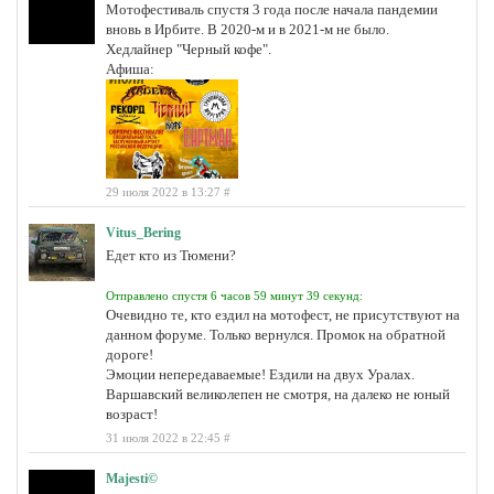
Мотофестиваль спустя 3 года после начала пандемии
вновь в Ирбите. В 2020-м и в 2021-м не было.
Хедлайнер "Черный кофе".
Афиша:
29 июля 2022 в 13:27
#
Vitus_Bering
Едет кто из Тюмени?
Отправлено спустя 6 часов 59 минут 39 секунд:
Очевидно те, кто ездил на мотофест, не присутствуют на
данном форуме. Только вернулся. Промок на обратной
дороге!
Эмоции непередаваемые! Ездили на двух Уралах.
Варшавский великолепен не смотря, на далеко не юный
возраст!
31 июля 2022 в 22:45
#
Majesti©