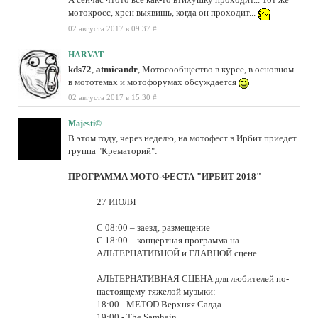
мотокросс, хрен выявишь, когда он проходит...
02 августа 2017 в 09:37
#
HARVAT
kds72
,
atmicandr
, Мотосообщество в курсе, в основном
в мототемах и мотофорумах обсуждается
02 августа 2017 в 15:30
#
Majesti©
В этом году, через неделю, на мотофест в Ирбит приедет
группа "Крематорий":
ПРОГРАММА МОТО-ФЕСТА "ИРБИТ 2018"
27 ИЮЛЯ
С 08:00 – заезд, размещение
С 18:00 – концертная программа на
АЛЬТЕРНАТИВНОЙ и ГЛАВНОЙ сцене
АЛЬТЕРНАТИВНАЯ СЦЕНА для любителей по-
настоящему тяжелой музыки:
18:00 - METOD Верхняя Салда
19:00 - The Samhain