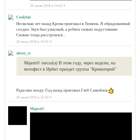
20 июля 2018 в 14:02
#
Coolybin
Несколько лет назад Крема приезжал в Тюмень. Я обрадованный
сходил. Звук был ужасный, а ребята сильно подуставшие.
Сильно тогда расстроился...
20 июля 2018 в 19:41
#
alexey_ts
Majesti© писал(а):
В этом году, через неделю, на
мотофест в Ирбит приедет группа "Крематорий"
Ради них поеду. Год назад приезжал Глеб Самойлов
20 июля 2018 в 22:45
#
Majesti©