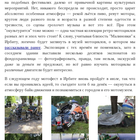
на подобных фестивалях далеко от привычной картины культурных
мероприятий. Нет, никакого беспредела не происходит, просто царит
абсолютно особенная атмосфера — рекой льётся пиво, ревут моторы,
кругом люди разного пола и возраста в разной степени одетости и
трезвости, со сцены грохочет музыка и вот это всё. При этом
"окультурится" тоже можно — одна частная коллекция ретро-мотоциклов
разных лет и эпох чего стоит! К слову, учитывая близость "Малиновки" к
Ирбиту, логично будет заглянуть в музей мотоциклов, о котором мы
рассказывали ранее
. Экспозиция с тех времён не поменялась, зато в
соседнем здании выставили несколько десятков экспонатов из
фондохранилища — фотографировать, правда, там нельзя, экскурсий
даже за деньги не предложат, но всё равно изучить мотоциклы и
различные двигатели будет интересно.
В следующем году мотофест в Ирбите вновь пройдёт в июле, так что
если вы прониклись идеей, то съездите хотя б на денёк — окунуться в
атмосферу байк-движения и познакомиться с городом и его мотомузеем.