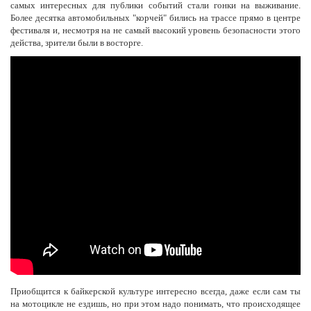
самых интересных для публики событий стали гонки на выживание.
Более десятка автомобильных "корчей" бились на трассе прямо в центре
фестиваля и, несмотря на не самый высокий уровень безопасности этого
действа, зрители были в восторге.
Приобщится к байкерской культуре интересно всегда, даже если сам ты
на мотоцикле не ездишь, но при этом надо понимать, что происходящее