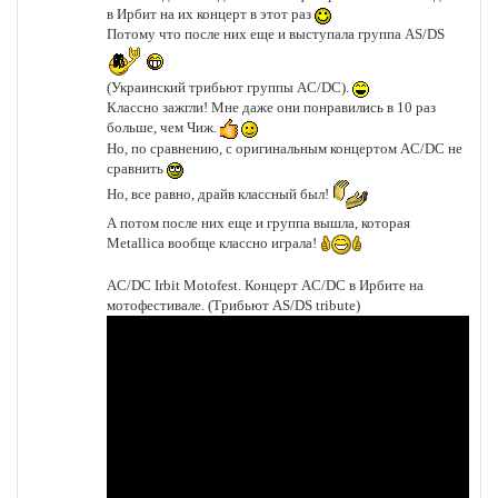
в Ирбит на их концерт в этот раз
Потому что после них еще и выступала группа AS/DS
(Украинский трибьют группы AC/DC).
Классно зажгли! Мне даже они понравились в 10 раз
больше, чем Чиж.
Но, по сравнению, с оригинальным концертом AC/DC не
сравнить
Но, все равно, драйв классный был!
А потом после них еще и группа вышла, которая
Metallica вообще классно играла!
AC/DC Irbit Motofest. Концерт AC/DC в Ирбите на
мотофестивале. (Трибьют AS/DS tribute)