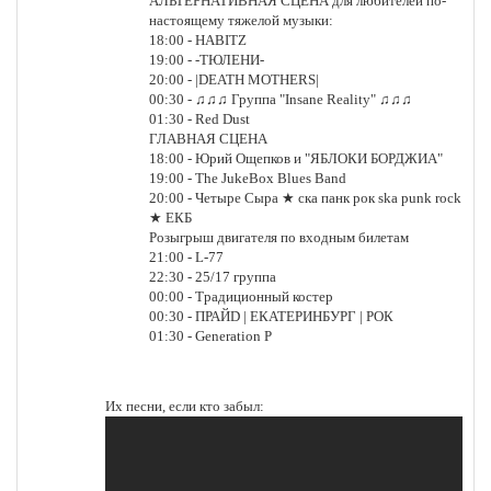
АЛЬТЕРНАТИВНАЯ СЦЕНА для любителей по-
настоящему тяжелой музыки:
18:00 - HABITZ
19:00 - -ТЮЛЕНИ-
20:00 - |DEATH MOTHERS|
00:30 - ♫♫♫ Группа "Insane Reality" ♫♫♫
01:30 - Red Dust
ГЛАВНАЯ СЦЕНА
18:00 - Юрий Ощепков и "ЯБЛОКИ БОРДЖИА"
19:00 - The JukeBox Blues Band
20:00 - Четыре Сыра ★ ска панк рок ska punk rock
★ ЕКБ
Розыгрыш двигателя по входным билетам
21:00 - L-77
22:30 - 25/17 группа
00:00 - Традиционный костер
00:30 - ПРАЙD | ЕКАТЕРИНБУРГ | РОК
01:30 - Generation P
Их песни, если кто забыл: