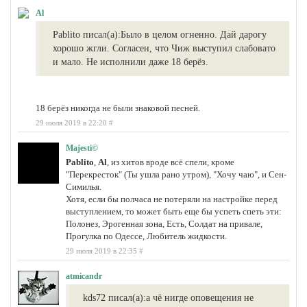
Al
Pablito писал(а):
Было в целом огненно. Дай дарогу
хорошо жгли. Согласен, что Чиж выступил слабовато
и мало. Не исполнили даже 18 берёз.
18 берёз никогда не были знаковой песней.
29 июля 2019 в 22:20
#
Majesti©
Pablito
,
Al
, из хитов вроде всё спели, кроме
"Перекресток" (Ты ушла рано утром), "Хочу чаю", и Сен-
Симилья.
Хотя, если бы полчаса не потеряли на настройке перед
выступлением, то может быть еще бы успеть спеть эти:
Полонез, Эрогенная зона, Есть, Солдат на привале,
Прогулка по Одессе, Любитель жидкости.
29 июля 2019 в 22:35
#
atmicandr
kds72 писал(а):
а чё нигде оповещения не