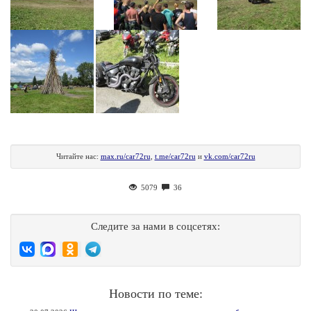
Читайте нас:
max.ru/car72ru
,
t.me/car72ru
и
vk.com/car72ru
5079
36
Следите за нами в соцсетях:
Новости по теме: