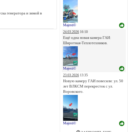
пуска генератора и зимой в
Majesti©
24.03.2026
16:10
Ещё одна новая камера ГАИ:
Широтная-Теплотехников.
Majesti©
23.03.2026
13:35
Новую камеру ГАИ повесили: ул. 50
лет ВЛКСМ перекресток с ул.
Воровского.
Majesti©