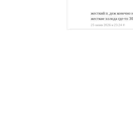
жесткий п..деж конечно на
жесткие холода где-то 3
25 июня 2026 в 23:24
#