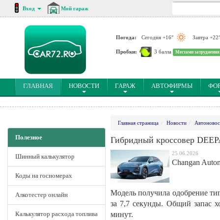
Вход
Мой гараж
Погода:
Сегодня +16°
Завтра +22
Пробки:
3 балла
Местами затруднения
(CURRENT)
ГЛАВНАЯ
НОВОСТИ
ГАРАЖ
АВТОФИРМЫ
ФО
Главная страница
Новости
Автоновос
Полезное
Гибридный кроссовер DEEPA
25.06.2026
Шинный калькулятор
Changan Autom
Коды на госномерах
Модель получила одобрение тип
Алкотестер онлайн
за 7,7 секунды. Общий запас х
Калькулятор расхода топлива
минут.