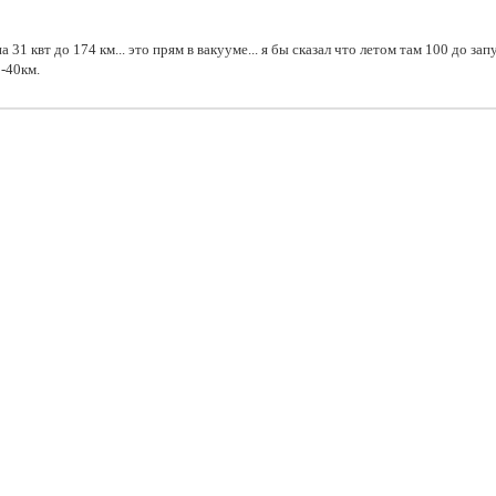
 31 квт до 174 км... это прям в вакууме... я бы сказал что летом там 100 до за
0-40км.