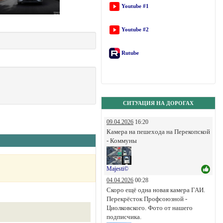
Youtube #1
Youtube #2
Rutube
СИТУАЦИЯ НА ДОРОГАХ
09.04.2026
16:20
Камера на пешехода на Перекопской
- Коммуны
Majesti©
04.04.2026
00:28
Скоро ещё одна новая камера ГАИ.
Перекрёсток Профсоюзной -
Циолковского. Фото от нашего
подписчика.