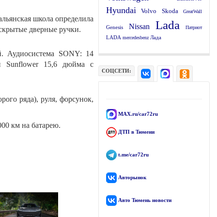
Hyundai
Volvo
Skoda
GreatWall
альянская школа определила
Lada
Nissan
Genesis
Патриот
 скрытые дверные ручки.
Лада
LADA
mercedesbenz
й. Аудиосистема SONY: 14
й Sunflower 15,6 дюйма с
СОЦСЕТИ:
ого ряда), руля, форсунок,
MAX.ru/car72ru
000 км на батарею.
ДТП в Тюмени
.
t.me/car72ru
Авторынок
Авто Тюмень новости