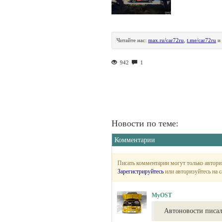
Читайте нас:
max.ru/car72ru
,
t.me/car72ru
и
942
1
Новости по теме:
Комментарии
Писать комментарии могут только автори
Зарегистрируйтесь
или авторизуйтесь на с
MyOST
Автоновости писал