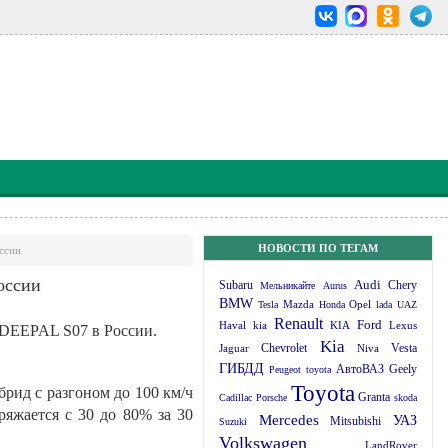
НОВОСТИ ПО ТЕГАМ
ссии
оссии
Subaru
Audi
Chery
Мельникайте
Aurus
BMW
Mazda
Opel
Tesla
Honda
lada
UAZ
Renault
Ford
Haval
kia
KIA
Lexus
а DEEPAL S07 в России.
Kia
Chevrolet
Jaguar
Niva
Vesta
ГИБДД
Geely
АвтоВАЗ
Peugeot
toyota
Toyota
рид с разгоном до 100 км/ч
Granta
Cadillac
Porsche
skoda
ряжается с 30 до 80% за 30
Mercedes
УАЗ
Mitsubishi
Suzuki
Volkswagen
LandRover