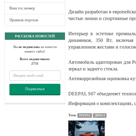
Ваш гос.номер
Дизайн разработан в европейск
чистые линии и спортивные про
Правила портала
Интерьер в эстетике премиал
РАССЫЛКА НОВОСТЕЙ
динамиков, 350 Вт, включая
управлением жестами и голосом
Вы
не подписаны
на новости
нашего сайта!
Всего подписчиков:
Автомобиль адаптирован для Ро
2731
зеркал и заднего стекла.
Антикоррозийная оцинковка кузов
Подписаться
DEEPAL S07 объединяет техноло
Информация о комплектациях, ц
Теги:
DEEPAL
ДИПАЛ