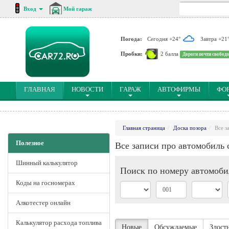
Вход
Мой гараж
Погода:
Сегодня +24°
Завтра +21
Пробки:
2 балла
Дороги почти свобод
(CURRENT)
ГЛАВНАЯ
НОВОСТИ
ГАРАЖ
АВТОФИРМЫ
ФО
Главная страница
Доска позора
Все з
Полезное
Все записи про автомобиль
Шинный калькулятор
Поиск по номеру автомоби
Коды на госномерах
Алкотестер онлайн
Калькулятор расхода топлива
Новые
Обсуждаемые
Злост