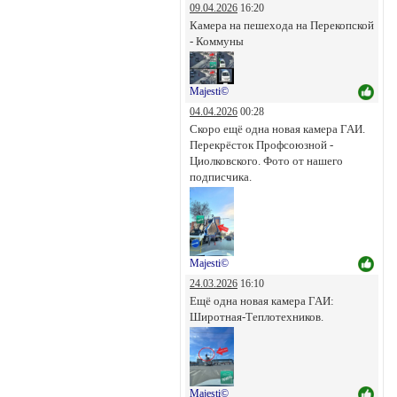
09.04.2026
16:20
Камера на пешехода на Перекопской
- Коммуны
Majesti©
04.04.2026
00:28
Скоро ещё одна новая камера ГАИ.
Перекрёсток Профсоюзной -
Циолковского. Фото от нашего
подписчика.
Majesti©
24.03.2026
16:10
Ещё одна новая камера ГАИ:
Широтная-Теплотехников.
Majesti©