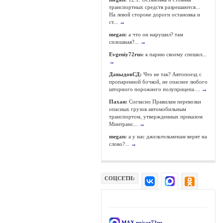
транспортных средств разрешаются...
На левой стороне дороги остановка и
ст...
→
megan:
а что он нарушил? там
сплошная?...
→
Evgeniy72rus:
к парню своему спешил...
→
ДавыдовСД:
Что не так? Автопоезд с
пропаренной бочкой, не опаснее любого
шторного порожнего полуприцепа....
→
Пахан:
Согласно Правилам перевозки
опасных грузов автомобильным
транспортом, утвержденных приказом
Минтранс...
→
megan:
а у нас джельтельменам верят на
слово?...
→
СОЦСЕТИ:
MAX.ru/car72ru