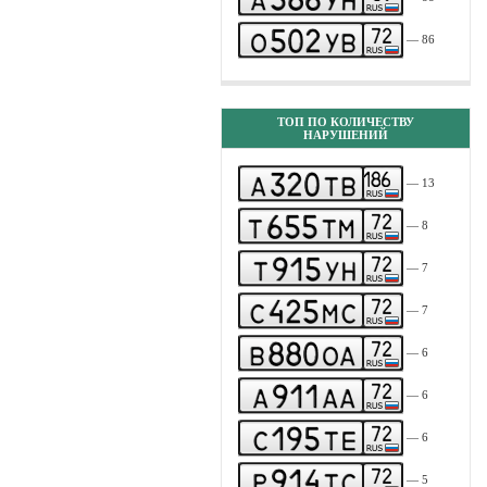
— 86
ТОП ПО КОЛИЧЕСТВУ
НАРУШЕНИЙ
— 13
— 8
— 7
— 7
— 6
— 6
— 6
— 5