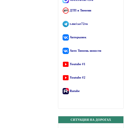
ДТП в Тюмени
t.me/car72ru
Авторынок
Авто Тюмень новости
Youtube #1
Youtube #2
Rutube
СИТУАЦИЯ НА ДОРОГАХ