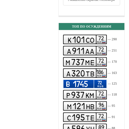
ТОП ПО ОСУЖДЕНИЯМ
— 290
— 251
— 170
— 163
— 125
— 118
— 95
— 91
— 88