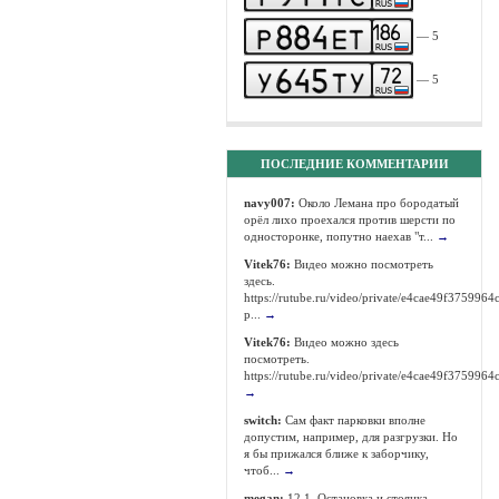
— 5
— 5
ПОСЛЕДНИЕ КОММЕНТАРИИ
navy007:
Около Лемана про бородатый
орёл лихо проехался против шерсти по
односторонке, попутно наехав "т...
→
Vitek76:
Видео можно посмотреть
здесь.
https://rutube.ru/video/private/e4cae49f37599
p...
→
Vitek76:
Видео можно здесь
посмотреть.
https://rutube.ru/video/private/e4cae49f375996
→
switch:
Сам факт парковки вполне
допустим, например, для разгрузки. Но
я бы прижался ближе к заборчику,
чтоб...
→
megan:
12.1. Остановка и стоянка