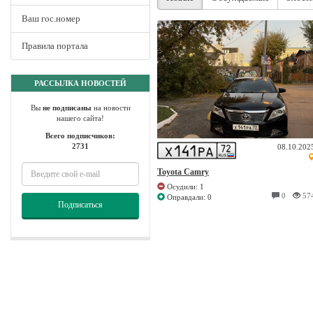
Ваш гос.номер
Правила портала
РАССЫЛКА НОВОСТЕЙ
Вы
не подписаны
на новости
нашего сайта!
Всего подписчиков:
2731
08.10.202
Toyota Camry
Осудили: 1
0
57
Оправдали: 0
Подписаться