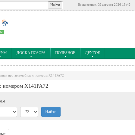
Воскресенье, 09 августа 2026
13:40
°
ны
РУМ
ДОСКА ПОЗОРА
ПОЛЕЗНОЕ
ДРУГОЕ
аписи про автомобиль с номером X141PA72
 с номером X141PA72
ля
Найти
ные