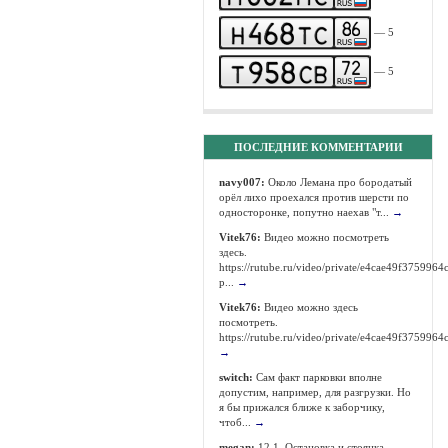
— 5
— 5
ПОСЛЕДНИЕ КОММЕНТАРИИ
navy007:
Около Лемана про бородатый
орёл лихо проехался против шерсти по
односторонке, попутно наехав "т...
→
Vitek76:
Видео можно посмотреть
здесь.
https://rutube.ru/video/private/e4cae49f37599
p...
→
Vitek76:
Видео можно здесь
посмотреть.
https://rutube.ru/video/private/e4cae49f375996
→
switch:
Сам факт парковки вполне
допустим, например, для разгрузки. Но
я бы прижался ближе к заборчику,
чтоб...
→
megan:
12.1. Остановка и стоянка