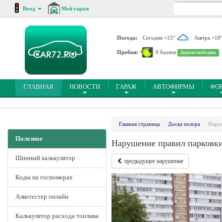
Вход
Мой гараж
Погода:
Сегодня +15°
Завтра +18
Пробки:
0 баллов
Дороги свободны
(CURRENT)
ГЛАВНАЯ
НОВОСТИ
ГАРАЖ
АВТОФИРМЫ
ФО
Главная страница
Доска позора
Наруш
Полезное
Нарушение правил парковки
Шинный калькулятор
предыдущее нарушение
Коды на госномерах
Алкотестер онлайн
Калькулятор расхода топлива