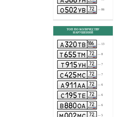
— 86
ТОП ПО КОЛИЧЕСТВУ
НАРУШЕНИЙ
— 13
— 8
— 7
— 7
— 6
— 6
— 6
— 5