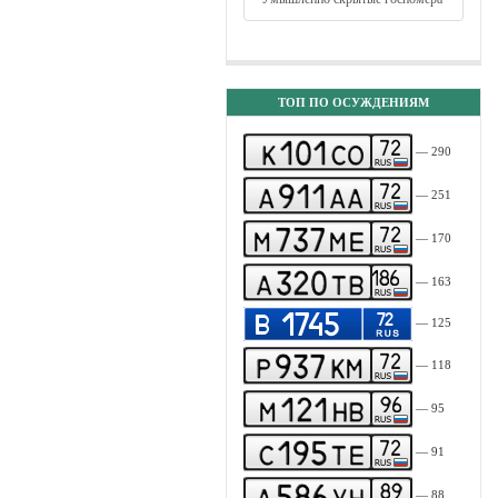
ТОП ПО ОСУЖДЕНИЯМ
— 290
— 251
— 170
— 163
— 125
— 118
— 95
— 91
— 88