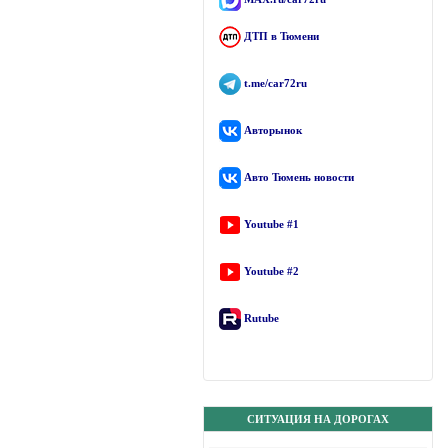
ДТП в Тюмени
t.me/car72ru
Авторынок
Авто Тюмень новости
Youtube #1
Youtube #2
Rutube
СИТУАЦИЯ НА ДОРОГАХ