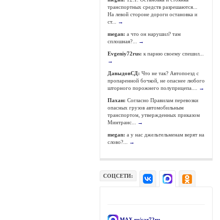
транспортных средств разрешаются...
На левой стороне дороги остановка и
ст...
→
megan:
а что он нарушил? там
сплошная?...
→
Evgeniy72rus:
к парню своему спешил...
→
ДавыдовСД:
Что не так? Автопоезд с
пропаренной бочкой, не опаснее любого
шторного порожнего полуприцепа....
→
Пахан:
Согласно Правилам перевозки
опасных грузов автомобильным
транспортом, утвержденных приказом
Минтранс...
→
megan:
а у нас джельтельменам верят на
слово?...
→
СОЦСЕТИ:
MAX.ru/car72ru