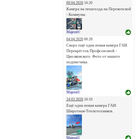
09.04.2026
16:20
Камера на пешехода на Перекопской
- Коммуны
Majesti©
04.04.2026
00:28
Скоро ещё одна новая камера ГАИ.
Перекрёсток Профсоюзной -
Циолковского. Фото от нашего
подписчика.
Majesti©
24.03.2026
16:10
Ещё одна новая камера ГАИ:
Широтная-Теплотехников.
Majesti©