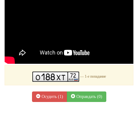
— 1-е попадание
Осудить (
1
)
Оправдать (
0
)