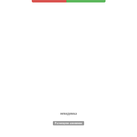
невидимка
Размещено анонимно