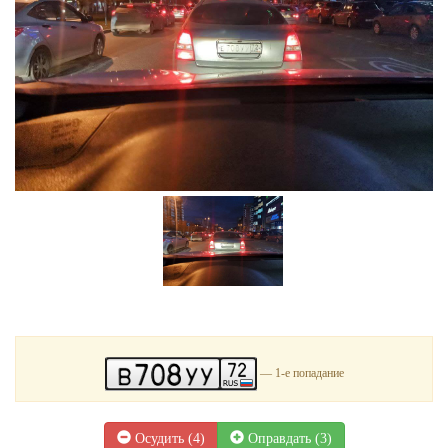
— 1-е попадание
Осудить (
4
)
Оправдать (
3
)