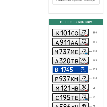
ТОП ПО ОСУЖДЕНИЯМ
— 290
— 251
— 170
— 163
— 125
— 118
— 95
— 91
— 88