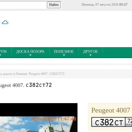
Пятница, 07 августа 2026
03:27
°
РУМ
ДОСКА ПОЗОРА
ПОЛЕЗНОЕ
ДРУГОЕ
а дороге в Тюмени: Peugeot 4007. C382CT72
ugeot 4007.
C382CT72
Peugeot 4007