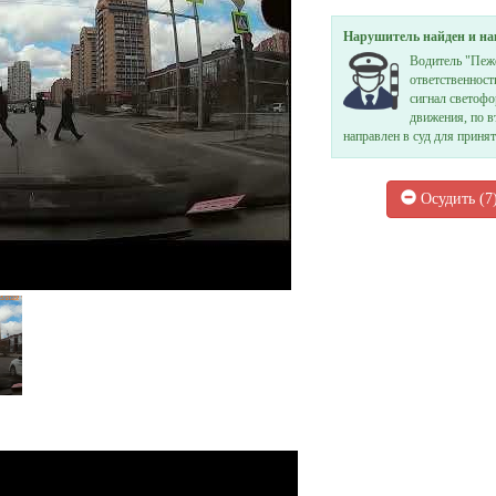
Нарушитель найден и н
Водитель "Пеж
ответственност
сигнал светофо
движения, по 
направлен в суд для приня
Осудить (
7