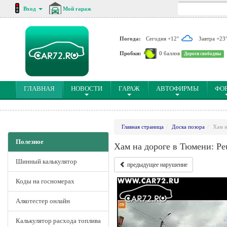
Вход
Мой гараж
Погода:
Сегодня +12°
Завтра +23
Пробки:
0 баллов
Дороги свободны
(CURRENT)
ГЛАВНАЯ
НОВОСТИ
ГАРАЖ
АВТОФИРМЫ
ФО
Главная страница
Доска позора
Хам н
Полезное
Хам на дороге в Тюмени: Pe
Шинный калькулятор
предыдущее нарушение
Коды на госномерах
Алкотестер онлайн
Калькулятор расхода топлива