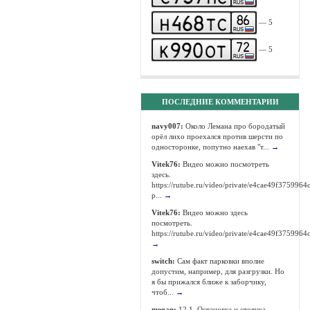
— 5
— 5
ПОСЛЕДНИЕ КОММЕНТАРИИ
navy007:
Около Лемана про бородатый
орёл лихо проехался против шерсти по
односторонке, попутно наехав "т...
→
Vitek76:
Видео можно посмотреть
здесь.
https://rutube.ru/video/private/e4cae49f37599
p...
→
Vitek76:
Видео можно здесь
посмотреть.
https://rutube.ru/video/private/e4cae49f375996
→
switch:
Сам факт парковки вполне
допустим, например, для разгрузки. Но
я бы прижался ближе к заборчику,
чтоб...
→
megan:
12.1. Остановка и стоянка