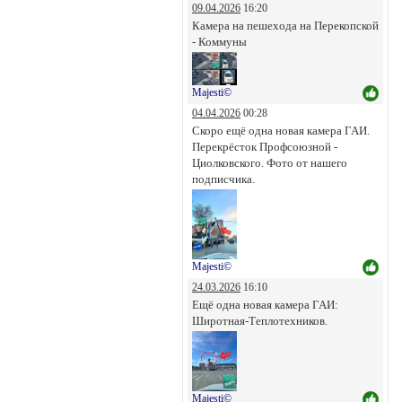
09.04.2026
16:20
Камера на пешехода на Перекопской
- Коммуны
Majesti©
04.04.2026
00:28
Скоро ещё одна новая камера ГАИ.
Перекрёсток Профсоюзной -
Циолковского. Фото от нашего
подписчика.
Majesti©
24.03.2026
16:10
Ещё одна новая камера ГАИ:
Широтная-Теплотехников.
Majesti©