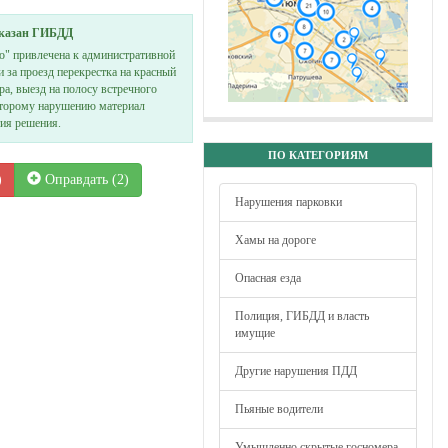
аказан ГИБДД
о" привлечена к административной
и за проезд перекрестка на красный
ра, выезд на полосу встречного
второму нарушению материал
тия решения.
ПО КАТЕГОРИЯМ
)
Оправдать (
2
)
Нарушения парковки
Хамы на дороге
Опасная езда
Полиция, ГИБДД и власть
имущие
Другие нарушения ПДД
Пьяные водители
Умышленно скрытые госномера