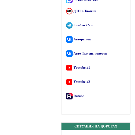
ДТП в Тюмени
t.me/car72ru
Авторынок
Авто Тюмень новости
Youtube #1
Youtube #2
Rutube
СИТУАЦИЯ НА ДОРОГАХ