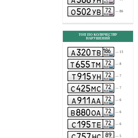
— 86
ТОП ПО КОЛИЧЕСТВУ
НАРУШЕНИЙ
— 13
— 8
— 7
— 7
— 6
— 6
— 6
— 5