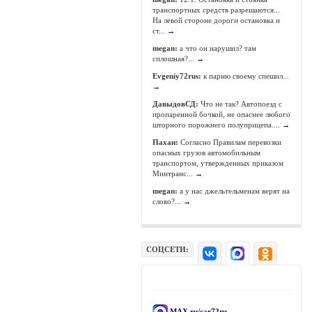
транспортных средств разрешаются...
На левой стороне дороги остановка и
ст...
→
megan:
а что он нарушил? там
сплошная?...
→
Evgeniy72rus:
к парню своему спешил...
→
ДавыдовСД:
Что не так? Автопоезд с
пропаренной бочкой, не опаснее любого
шторного порожнего полуприцепа....
→
Пахан:
Согласно Правилам перевозки
опасных грузов автомобильным
транспортом, утвержденных приказом
Минтранс...
→
megan:
а у нас джельтельменам верят на
слово?...
→
СОЦСЕТИ:
MAX.ru/car72ru