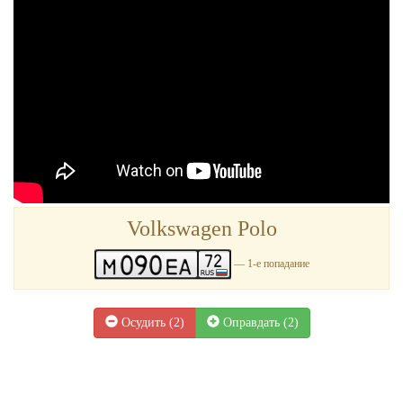
Volkswagen Polo
— 1-е попадание
Осудить (
2
)
Оправдать (
2
)