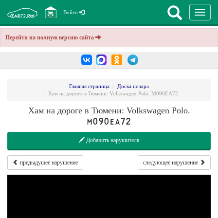
Перекл
Войти
навига
Перейти на полную версию сайта
Главная страница
Доска позора
Хам на дороге в Тюмени: Volkswagen Polo. M090EA72
Хам на дороге в Тюмени: Volkswagen Polo.
M090EA72
Добавить нарушителя
предыдущее нарушение
следующее нарушение