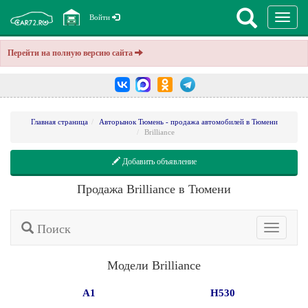
Перекл
Войти
навига
Перейти на полную версию сайта
Главная страница
Авторынок Тюмень - продажа автомобилей в Тюмени
Brilliance
Добавить объявление
Продажа Brilliance в Тюмени
Поиск
Расширенн
поиск
Модели Brilliance
A1
H530