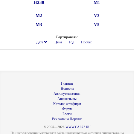
H230
M1
M2
V3
M3
V5
Сортировать:
Дата
Цена
Год
Пробег
Главная
Новости
Автопутешествия
Автоотзывы
Каталог автофирм
Форум
Блоги
Реклама на Портале
© 2005—2026
WWW.CAR72.RU
При использовании материалов сайта индексируемая активная гиперссылка на