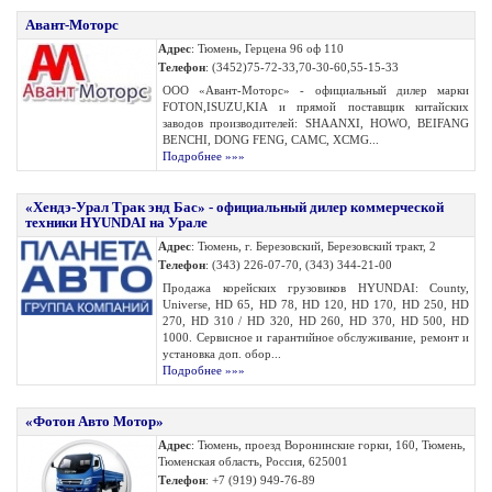
Авант-Моторс
Адрес
: Тюмень, Герцена 96 оф 110
Телефон
: (3452)75-72-33,70-30-60,55-15-33
ООО «Авант-Моторс» - официальный дилер марки
FOTON,ISUZU,KIA и прямой поставщик китайских
заводов производителей: SHAANXI, HOWO, BEIFANG
BENCHI, DONG FENG, CAMC, XCMG...
Подробнее »»»
«Хендэ-Урал Трак энд Бас» - официальный дилер коммерческой
техники HYUNDAI на Урале
Адрес
: Тюмень, г. Березовский, Березовский тракт, 2
Телефон
: (343) 226-07-70, (343) 344-21-00
Продажа корейских грузовиков HYUNDAI: County,
Universe, HD 65, HD 78, HD 120, HD 170, HD 250, HD
270, HD 310 / HD 320, HD 260, HD 370, HD 500, HD
1000. Сервисное и гарантийное обслуживание, ремонт и
установка доп. обор...
Подробнее »»»
«Фотон Авто Мотор»
Адрес
: Тюмень, проезд Воронинские горки, 160, Тюмень,
Тюменская область, Россия, 625001
Телефон
: +7 (919) 949-76-89