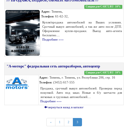
/// ПРОДАЖА, ПОДБОР, ОБМЕН АВТОМОБИЛЕЙ ///
Скидки для CAR72.RU: 10%
Адрес
: Тюмень,
Телефон
: 61-62-32,
Купля/продажа автомобилей на Ваших условиях.
Срочный выкуп автомобилей, а так же авто после ДТП.
Оформление купли-продажи. Выезд авто-агента
бесплатно....
Подробнее »»»
"А-моторс" федеральная сеть авторазборов, автоцентр
Скидки для CAR72.RU: 10%
Адрес
: Тюмень, г. Тюмень, ул. Республики 206, стр. 16
Телефон
: (3452) 617-555
Продажа, срочный выкуп автомобилей. Проверка перед
покупкой. Авто под заказ. Новые и б/у запчасти для
легковых и грузовых автомобилей....
Подробнее »»»
вернуться назад в каталог
«
1
2
3