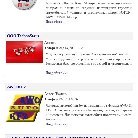
Компания «Фотон Авто Мотор» является официальным
дилером и одним из ведущих поставщиков грузовой
автомобильной техники и спецтехники марок FOTON,
BAW, ГУРАН. Мы пр...
Подробнее »»»
OOO TechnoStars
Адрес
: ,
Телефон
: 8(343)20-111-20
Услуги по реализации грузовой и строительной техники.
Магазин грузовой и строительной техники с пробегом.
Бесплатная база собственников грузовой и строительной
...
Подробнее »»»
AWO-KFZ
Адрес
: Тюмень,
Телефон
: 89175135761
Легковые автомобили бу из Германии от фирмы AWO &
KFZ. А так же грузовик из Германии, тягачи, автокраны
и цистерны. Для покупки автомобиля посетите наш сайт.
Реклама ...
Подробнее »»»