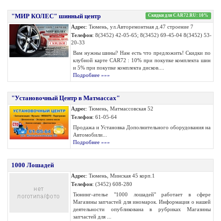
"МИР КОЛЕС" шинный центр
Скидки для CAR72.RU: 10%
Адрес
: Тюмень, ул.Авторемонтная д.47 строение 7
Телефон
: 8(3452) 42-05-65; 8(3452) 69-45-04 8(3452) 53-
20-33
Вам нужны шины? Нам есть что предложить! Скидки по
клубной карте CAR72 : 10% при покупке комплекта шин
и 5% при покупке комплекта дисков....
Подробнее »»»
"Установочный Центр в Матмассах"
Адрес
: Тюмень, Матмассовская 52
Телефон
: 61-05-64
Продажа и Установка Дополнительного оборудования на
Автомобили...
Подробнее »»»
1000 Лошадей
Адрес
: Тюмень, Минская 45 корп.1
Телефон
: (3452) 608-280
Тюнинг-ателье "1000 лошадей" работает в сфере
Магазины запчастей для иномарок. Информация о нашей
деятельности опубликована в рубриках Магазины
запчастей для ...