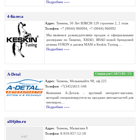
Подробнее »»»
4-Колеса
Адрес
: Тюмень, 50 Лет ВЛКСМ 120 строение 2, 2 этаж
Телефон
: +7 (9044) 960094, +7 (9044) 960092
Мы являемся руководителями продаж и официальными
диллерами по Тюмени, ХМАО, ЯНАО новой брендовой
резины SYRON и дисков MAM и Keskin Tuning....
Подробнее »»»
A-Detal
Скидки для CAR72.RU: 5%
Адрес
: Тюмень, Мельникайте 98, оф.225
Телефон
: +7(3452)611-546
Компания А-Деталь – крупный интернет-магазин,
который специализируется на продаже автозапчастей для
иномарок....
Подробнее »»»
all4jdm.ru
Адрес
: Тюмень, Малыгина 8
Телефон
: 8-919-957-12-18