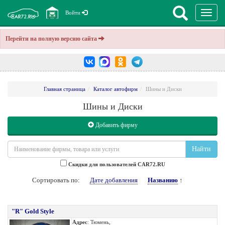
Перекл
Войти
навига
Перейти на полную версию сайта
Главная страница
Каталог автофирм
Шины и Диски
Шины и Диски
Добавить фирму
Найти
Cкидки для пользователей CAR72.RU
Сортировать по:
Дате добавления
Названию
↑
"R" Gold Style
Адрес
: Тюмень,