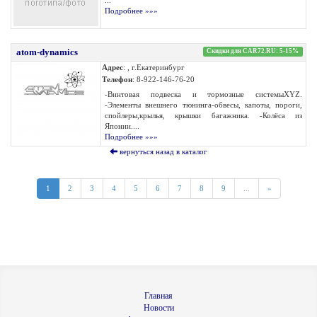
...
Подробнее »»»
atom-dynamics
Скидки для CAR72.RU: 5-15%
Адрес
: , г.Екатеринбург
Телефон
: 8-922-146-76-20
-Винтовая подвеска и тормозные системыXYZ.
-Элементы внешнего тюнинга-обвесы, капоты, пороги,
спойлеры,крылья, крышки багажника. -Колёса из
Японии....
Подробнее »»»
вернуться назад в каталог
1
2
3
4
5
6
7
8
9
...
»
Главная
Новости