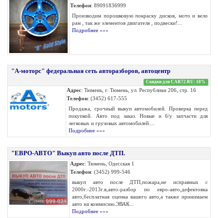
Телефон
: 89091836999
Производим порошковую покраску дисков, мото и вело
рам , так же элементов двигателя , подвески!...
Подробнее »»»
"А-моторс" федеральная сеть авторазборов, автоцентр
Скидки для CAR72.RU: 10%
Адрес
: Тюмень, г. Тюмень, ул. Республики 206, стр. 16
Телефон
: (3452) 617-555
Продажа, срочный выкуп автомобилей. Проверка перед
покупкой. Авто под заказ. Новые и б/у запчасти для
легковых и грузовых автомобилей....
Подробнее »»»
"ЕВРО-АВТО" Выкуп авто после ДТП.
Адрес
: Тюмень, Одесская 1
Телефон
: (3452) 999-546
выкуп авто после ДТП,пожара,не исправных с
2000г.-2013г.в,авто-разбор по евро-авто,дефектовка
авто,бесплатная оценка вашего авто,а также принимаем
авто на коммисию.ЭВАК...
Подробнее »»»