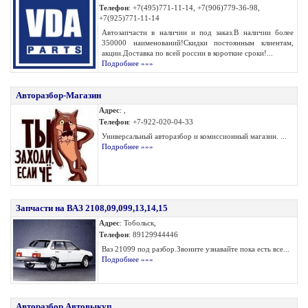
Телефон
: +7(495)771-11-14, +7(906)779-36-98,
+7(925)771-11-14
Автозапчасти в наличии и под заказ.В наличии более
350000 наименований!Скидки постоянным клиентам,
акции.Доставка по всей россии в короткие сроки!...
Подробнее »»»
Авторазбор-Магазин
Адрес
: ,
Телефон
: +7-922-020-04-33
Универсальный авторазбор и комиссионный магазин. ...
Подробнее »»»
Запчасти на ВАЗ 2108,09,099,13,14,15
Адрес
: Тобольск,
Телефон
: 89129944446
Ваз 21099 под разбор.Звоните узнавайте пока есть все...
Подробнее »»»
Авторазбор Автовыкуп