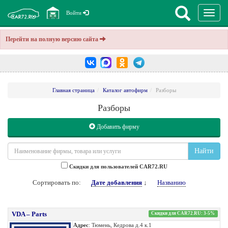
Перекл
Войти
навига
Перейти на полную версию сайта
Главная страница
Каталог автофирм
Разборы
Разборы
Добавить фирму
Найти
Cкидки для пользователей CAR72.RU
Сортировать по:
Дате добавления
↓
Названию
VDA – Parts
Скидки для CAR72.RU: 3-5%
Адрес
: Тюмень, Кедрова д.4 к.1