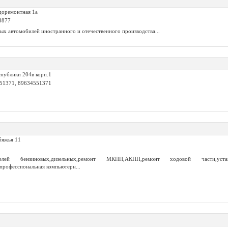
доремонтная 1а
3877
ых автомобилей иностранного и отечественного производства...
спублики 204в корп.1
551371, 89634551371
бяжья 11
лей бензиновых,дизельных,ремонт МКПП,АКПП,ремонт ходовой части,устано
профессиональная компьютерн...