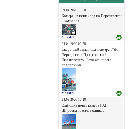
09.04.2026
16:20
Камера на пешехода на Перекопской
- Коммуны
Majesti©
04.04.2026
00:28
Скоро ещё одна новая камера ГАИ.
Перекрёсток Профсоюзной -
Циолковского. Фото от нашего
подписчика.
Majesti©
24.03.2026
16:10
Ещё одна новая камера ГАИ:
Широтная-Теплотехников.