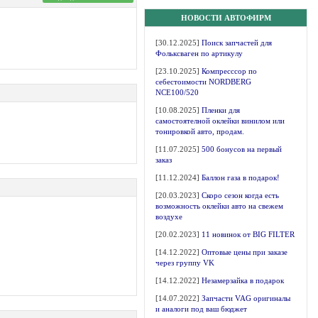
НОВОСТИ АВТОФИРМ
[30.12.2025]
Поиск запчастей для
Фольксваген по артикулу
[23.10.2025]
Компресссор по
себестоимости NORDBERG
NCE100/520
[10.08.2025]
Пленки для
самостоятелной оклейки винилом или
тонировкой авто, продам.
[11.07.2025]
500 бонусов на первый
заказ
[11.12.2024]
Баллон газа в подарок!
[20.03.2023]
Скоро сезон когда есть
возможность оклейки авто на свежем
воздухе
[20.02.2023]
11 новинок от BIG FILTER
[14.12.2022]
Оптовые цены при заказе
через группу VK
[14.12.2022]
Незамерзайка в подарок
[14.07.2022]
Запчасти VAG оригиналы
и аналоги под ваш бюджет