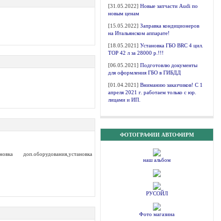
[31.05.2022]
Новые запчасти Audi по
новым ценам
[15.05.2022]
Заправка кондиционеров
на Итальянском аппарате!
[18.05.2021]
Установка ГБО BRC 4 цил.
ТОР 42 л за 28000 р.!!!
[06.05.2021]
Подготовлю документы
для оформления ГБО в ГИБДД
[01.04.2021]
Вниманию заказчиков! С 1
апреля 2021 г. работаем только с юр.
лицами и ИП.
ФОТОГРАФИИ АВТОФИРМ
вка доп.оборудования,установка
наш альбом
РУСОЙЛ
Фото магазина