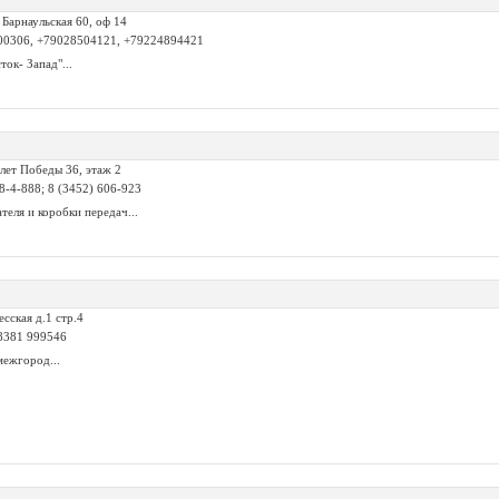
. Барнаульская 60, оф 14
00306, +79028504121, +79224894421
ок- Запад"...
 лет Победы 36, этаж 2
8-4-888; 8 (3452) 606-923
теля и коробки передач...
есская д.1 стр.4
8381 999546
межгород...