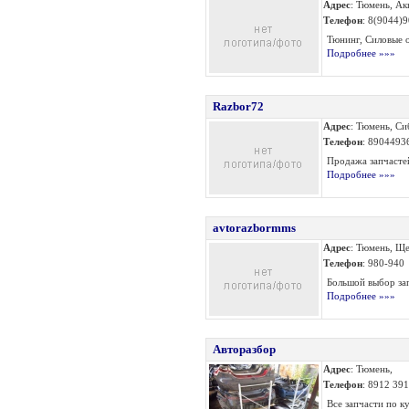
Адрес
: Тюмень, Ак
Телефон
: 8(9044)
Тюнинг, Силовые о
Подробнее »»»
Razbor72
Адрес
: Тюмень, Си
Телефон
: 8904493
Продажа запчастей
Подробнее »»»
avtorazbormms
Адрес
: Тюмень, Щ
Телефон
: 980-940
Большой выбор запч
Подробнее »»»
Авторазбор
Адрес
: Тюмень,
Телефон
: 8912 391
Все запчасти по ку