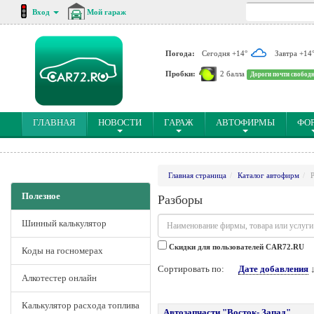
Вход
Мой гараж
Погода:
Сегодня +14°
Завтра +14
Пробки:
2 балла
Дороги почти свобод
(CURRENT)
ГЛАВНАЯ
НОВОСТИ
ГАРАЖ
АВТОФИРМЫ
ФО
Главная страница
Каталог автофирм
Полезное
Разборы
Шинный калькулятор
Cкидки для пользователей CAR72.RU
Коды на госномерах
Сортировать по:
Дате добавления
Алкотестер онлайн
Калькулятор расхода топлива
Автозапчасти "Восток- Запад"