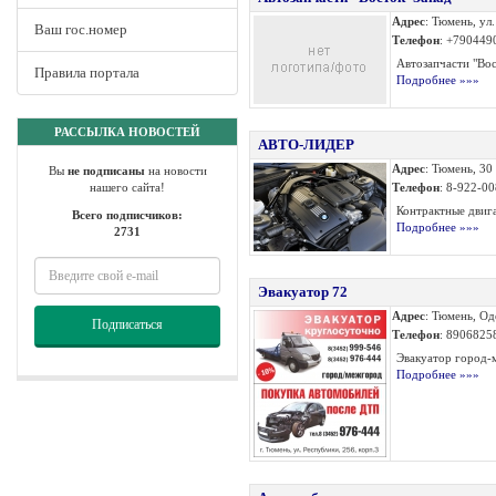
Адрес
: Тюмень, ул
Ваш гос.номер
Телефон
: +790449
Автозапчасти "Вост
Правила портала
Подробнее »»»
РАССЫЛКА НОВОСТЕЙ
АВТО-ЛИДЕР
Адрес
: Тюмень, 30
Вы
не подписаны
на новости
нашего сайта!
Телефон
: 8-922-00
Контрактные двига
Всего подписчиков:
Подробнее »»»
2731
Эвакуатор 72
Адрес
: Тюмень, Од
Подписаться
Телефон
: 8906825
Эвакуатор город-
Подробнее »»»