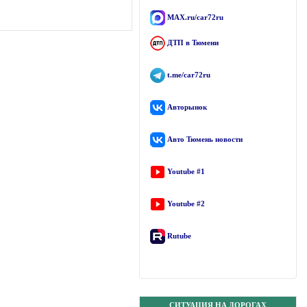
MAX.ru/car72ru
ДТП в Тюмени
t.me/car72ru
Авторынок
Авто Тюмень новости
Youtube #1
Youtube #2
Rutube
СИТУАЦИЯ НА ДОРОГАХ