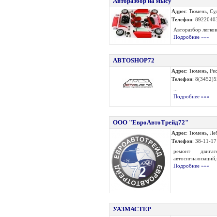
Авторазбор на мысу
Адрес
: Тюмень, Су
Телефон
: 8922040
Авторазбор легков
Подробнее »»»
АВТОSHOP72
Адрес
: Тюмень, Ре
Телефон
: 8(3452)
...
Подробнее »»»
ООО "ЕвроАвтоТрейд72"
Адрес
: Тюмень, Ле
Телефон
: 38-11-17
ремонт двигате
автосигнализаций,
Подробнее »»»
УАЗМАСТЕР