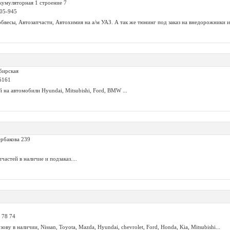
кумуляторная 1 строение 7
905-945
бвесы, Автозапчасти, Автохимия на а/м УАЗ. А так же тюнинг под заказ на внедорожники и
бирская
6161
 на автомобили Hyundai, Mitsubishi, Ford, BMW ...
ербакова 239
астей в наличие и подзаказ....
 78 74
зову в наличии, Nissan, Toyota, Mazda, Hyundai, chevrolet, Ford, Honda, Kia, Mitsubishi...