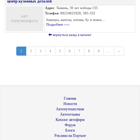
центр кузовных деталей
Адрес
: Тюмень, 30 лет победы 135
Телефон
: 89224825928, 585-332
бампера, капоты, оптика, бу и новое,...
Подробнее »»»
вернуться назад в каталог
1
2
3
4
5
6
7
8
9
...
»
Главная
Новости
Автопутешествия
Автоотзывы
Каталог автофирм
Форум
Блоги
Реклама на Портале