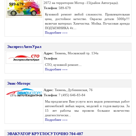
2072 на территории Мотор -15(район Автограда).
Телефон
: 589-679
Кузовной ремонт любой сложности. Привлекательная
цена, достойное качество. Окраска детали 5000р!!!
включая материал. Химчистка. Мойка. Почасовая аренда
ПОДЪЕМНИКА 4т....
Подробнее »»»
ЭкспрессАвтоУрал
Адрес
: Тюмень, Московский тр. 134а
Телефон
:
СТО, кузовной ремонт....
Подробнее »»»
Эвис-Моторс
Адрес
: Тюмень, Дубининская, 76
Телефон
: 7 (495) 646-83-84
Мы предлагаем Вам услуги всех видов ремонтных работ
автомобилей любых марок, моделей и годов выпуска. За
15 лет работы мы провели большое количество
диагностически...
Подробнее »»»
ЭВАКУАТОР КРУГЛОСУТОЧНО 704-407