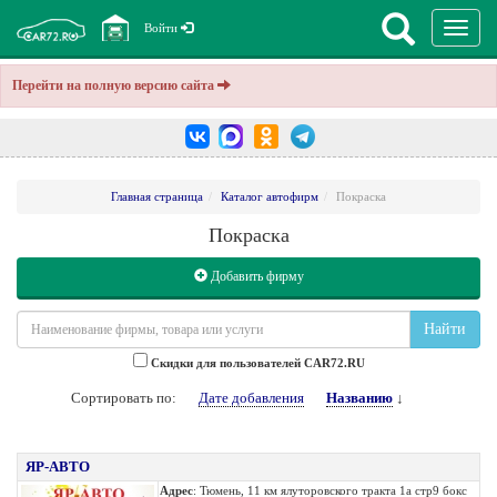
Перекл
Войти
навига
Перейти на полную версию сайта
Главная страница
Каталог автофирм
Покраска
Покраска
Добавить фирму
Найти
Cкидки для пользователей CAR72.RU
Сортировать по:
Дате добавления
Названию
↓
ЯР-АВТО
Адрес
: Тюмень, 11 км ялуторовского тракта 1а стр9 бокс