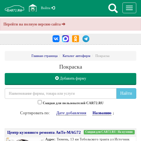
Перекл
Войти
навига
Перейти на полную версию сайта
Главная страница
Каталог автофирм
Покраска
Покраска
Добавить фирму
Найти
Cкидки для пользователей CAR72.RU
Сортировать по:
Дате добавления
Названию
↓
Центр кузовного ремонта АвТо-MAG72
Скидки для CAR72.RU: На кузовно
Адрес
: Тюмень, 13 км Тобольского тракта ул Источник