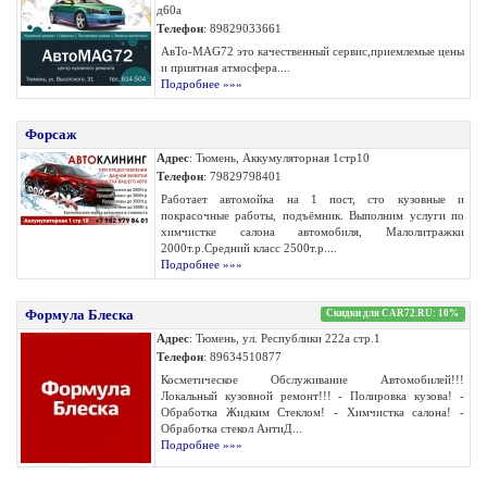
д60а
Телефон
: 89829033661
АвТо-MAG72 это качественный сервис,приемлемые цены
и приятная атмосфера....
Подробнее »»»
Форсаж
Адрес
: Тюмень, Аккумуляторная 1стр10
Телефон
: 79829798401
Работает автомойка на 1 пост, сто кузовные и
покрасочные работы, подъёмник. Выполним услуги по
химчистке салона автомобиля, Малолитражки
2000т.р.Средний класс 2500т.р....
Подробнее »»»
Формула Блеска
Скидки для CAR72.RU: 10%
Адрес
: Тюмень, ул. Республики 222а стр.1
Телефон
: 89634510877
Косметическое Обслуживание Автомобилей!!!
Локальный кузовной ремонт!!! - Полировка кузова! -
Обработка Жидким Стеклом! - Химчистка салона! -
Обработка стекол АнтиД...
Подробнее »»»