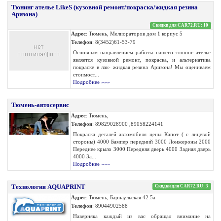
Тюнинг ателье LikeS (кузовной ремонт/покраска/жидкая резина
Аризона)
Скидки для CAR72.RU: 10
Адрес
: Тюмень, Мелиораторов дом 1 корпус 5
Телефон
: 8(3452)61-53-79
Основным направлением работы нашего тюнинг ателье
является кузовной ремонт, покраска, и альтернатива
покраске в лак- жидкая резина Аризона! Мы оцениваем
стоимост...
Подробнее »»»
Тюмень-автосервис
Адрес
: Тюмень,
Телефон
: 89829028900 ,89058224141
Покраска деталей автомобиля цены Капот ( с лицевой
стороны) 4000 Бампер передний 3000 Лонжероны 2000
Переднее крыло 3000 Передняя дверь 4000 Задняя дверь
4000 За...
Подробнее »»»
Технология AQUAPRINT
Скидки для CAR72.RU: 3
Адрес
: Тюмень, Барнаульская 42.5а
Телефон
: 89044902588
Наверняка каждый из вас обращал внимание на