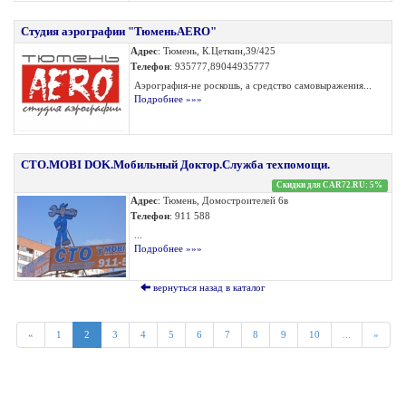
Студия аэрографии "ТюменьAERO"
Адрес
: Тюмень, К.Цеткин,39/425
Телефон
: 935777,89044935777
Аэрография-не роскошь, а средство самовыражения...
Подробнее »»»
СТО.MOBI DOK.Мобильный Доктор.Служба техпомощи.
Скидки для CAR72.RU: 5%
Адрес
: Тюмень, Домостроителей 6в
Телефон
: 911 588
...
Подробнее »»»
вернуться назад в каталог
«
1
2
3
4
5
6
7
8
9
10
...
»