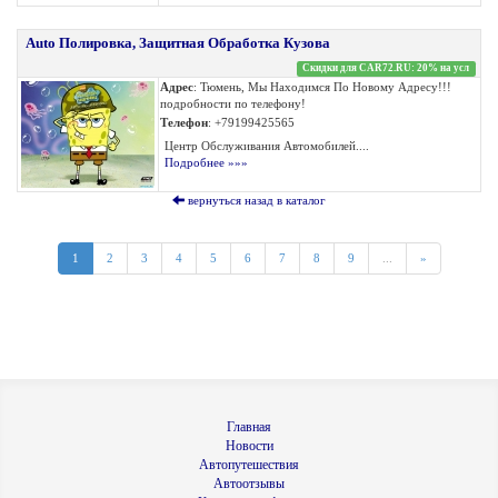
Auto Полировка, Защитная Обработка Кузова
Скидки для CAR72.RU: 20% на усл
Адрес
: Тюмень, Мы Находимся По Новому Адресу!!!
подробности по телефону!
Телефон
: +79199425565
Центр Обслуживания Автомобилей....
Подробнее »»»
вернуться назад в каталог
1
2
3
4
5
6
7
8
9
...
»
Главная
Новости
Автопутешествия
Автоотзывы