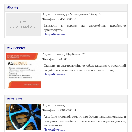
Abaris
Адрес
: Тюмень, ул.Молодежная 74 стр.3
Телефон
: 83452500580
Запчасти и сервис на автомобили корейского
производства...
Подробнее »»»
AG Service
Адрес
: Тюмень, Щербакова 223
Телефон
: 594- 070
Станция послегарантийного обслуживания с гарантией
на работы и установленные запасные части 1 год...
Подробнее »»»
Auto Life
Адрес
: Тюмень,
Телефон
: 89068226734
Auto Life кузовной ремонт, профессиональная покраска и
полировка автомобилей. эксклюзивная покраска дисков,
шиномонтаж....
Подробнее »»»