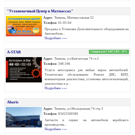
"Установочный Центр в Матмассах"
Адрес
: Тюмень, Матмассовская 52
Телефон
: 61-05-64
Продажа и Установка Дополнительного оборудования на
Автомобили...
Подробнее »»»
A-STAR
Скидки для CAR72.RU: 10%
Адрес
: Тюмень, ул.Камчатская 74 ст.2
Телефон
: 548-346
Услуги автосервиса для любых марок автомобилей.
Техническое обслуживание. Ремонт ДВС, КПП,
компьютерная диагностика, установка автосигнализаций,
диагностика и р...
Подробнее »»»
Abaris
Адрес
: Тюмень, ул.Молодежная 74 стр.3
Телефон
: 83452500580
Запчасти и сервис на автомобили корейского
производства...
Подробнее »»»