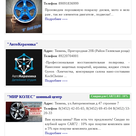
Телефон
: 89091836999
Производим порошковую покраску дисков, мото и вело
рам , так же элементов двигателя , подвески!...
Подробнее »»»
"АвтоКерамика"
Адрес
: Тюмень, Пригородная 20Б (Район Гилевская роща)
Телефон
: 89220704001
-Профессиональная восстановительная полировка. -
Нанесение защитных покрытий, керамика, жидкое стекло
Gyeon -Химчистка, консервация салона нано-составами
KochCheime ...
Подробнее »»»
"МИР КОЛЕС" шинный центр
Скидки для CAR72.RU: 10%
Адрес
: Тюмень, ул.Авторемонтная д.47 строение 7
Телефон
: 8(3452) 42-05-65; 8(3452) 69-45-04 8(3452) 53-
20-33
Вам нужны шины? Нам есть что предложить! Скидки по
клубной карте CAR72 : 10% при покупке комплекта шин
и 5% при покупке комплекта дисков....
Подробнее »»»