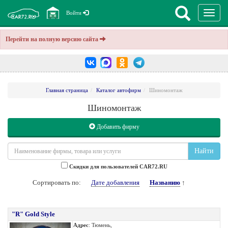
Перекл
Войти
навига
Перейти на полную версию сайта
Главная страница
Каталог автофирм
Шиномонтаж
Шиномонтаж
Добавить фирму
Найти
Cкидки для пользователей CAR72.RU
Сортировать по:
Дате добавления
Названию
↑
"R" Gold Style
Адрес
: Тюмень,