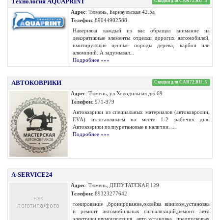
Технология AQUAPRINT
Скидки для CAR72.RU: 3
Адрес
: Тюмень, Барнаульская 42.5а
Телефон
: 89044902588
Наверняка каждый из вас обращал внимание на
декоративные элементы отделки дорогих автомобилей,
имитирующие ценные породы дерева, карбон или
алюминий. А задумывал...
Подробнее »»»
АВТОКОВРИКИ
Скидки для CAR72.RU: 5
Адрес
: Тюмень, ул.Холодильная дю.69
Телефон
: 971-979
Автоковрики из специальных материалов (автоковролин,
EVA) изготавливаем на месте 1-2 рабочих дня.
Автоковрики полиуретановые в наличии. ...
Подробнее »»»
A-SERVICE24
Адрес
: Тюмень, ДЕПУТАТСКАЯ 129
Телефон
: 89323277642
тонирование ,бронирование,оклейка винилом,установка
и ремонт автомобильных сигнализаций,ремонт авто
электрики,шумоизоляция авто,установка предпусковых