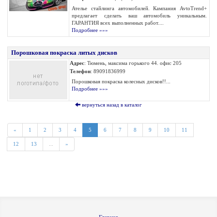
Ателье стайлинга автомобилей. Кампания AvtoTrend+
предлагает сделать ваш автомобиль уникальным.
ГАРАНТИЯ всех выполненных работ....
Подробнее »»»
Порошковая покраска литых дисков
Адрес
: Тюмень, максима горького 44. офис 205
Телефон
: 89091836999
Порошковая покраска колесных дисков!!...
Подробнее »»»
вернуться назад в каталог
«
1
2
3
4
5
6
7
8
9
10
11
12
13
...
»