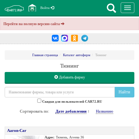
Перекл
Войти
навига
Перейти на полную версию сайта
Главная страница
Каталог автофирм
Тюнинг
Тюнинг
Добавить фирму
Найти
Cкидки для пользователей CAR72.RU
Сортировать по:
Дате добавления
↑
Названию
Aaron-Car
Адрес
: Тюмень, Агеева 36