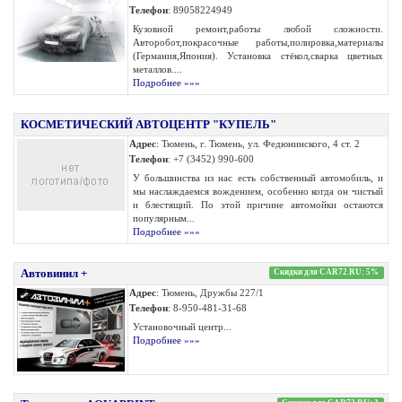
Телефон
: 89058224949
Кузовной ремонт,работы любой сложности.
Авторобот,покрасочные работы,полировка,материалы
(Германия,Япония). Установка стёкол,сварка цветных
металлов....
Подробнее »»»
КОСМЕТИЧЕСКИЙ АВТОЦЕНТР "КУПЕЛЬ"
Адрес
: Тюмень, г. Тюмень, ул. Федюнинского, 4 ст. 2
Телефон
: +7 (3452) 990-600
У большинства из нас есть собственный автомобиль, и
мы наслаждаемся вождением, особенно когда он чистый
и блестящий. По этой причине автомойки остаются
популярным...
Подробнее »»»
Автовинил +
Скидки для CAR72.RU: 5%
Адрес
: Тюмень, Дружбы 227/1
Телефон
: 8-950-481-31-68
Установочный центр...
Подробнее »»»