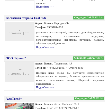
подогре...
Подробнее »»»
Восточная сторона East Side
Скидки для CAR72.RU: 5%
Адрес
: Тюмень, Народная 3а
Телефон
: 89091844228
установка сигнализациий, автозвука, доп.оборудования,
автоэлектрик, изготовление подиумов,
полок.шумоизоляция, перетяжка потолков, панелей,
обшивок дверей, ремонт...
Подробнее »»»
ООО "Краля"
Скидки для CAR72.RU: 5%
Адрес
: Тюмень, Таллинская, 4А
Телефон
: +73452902093, +79068753050
Посетив наше ателье Вы получите: Компетентное
обслуживание и сервис; Высокое профессиональное
качество исполнения заказа; Широкий перечень
оказываемых ...
Подробнее »»»
AvtoTrend+
Скидки для CAR72.RU: 10
Адрес
: Тюмень, 30 лет Победы 125/4
Телефон
: 61-21-07, 8(932)321-21-07