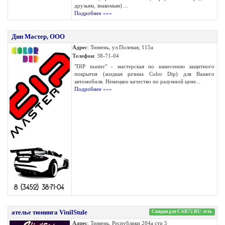
друзьям, знакомым) ...
Подробнее »»»
Дип Мастер, ООО
Адрес
: Тюмень, ул.Полевая, 115а
Телефон
: 38-71-04
"DIP master" - мастерская по нанесению защитного
покрытия (жидкая резина Color Dip) для Вашего
автомобиля. Немецкое качество по разумной цене...
Подробнее »»»
ателье тюнинга VinilStule
Скидки для CAR72.RU: есть
Адрес
: Тюмень, Республики 204а стр 5