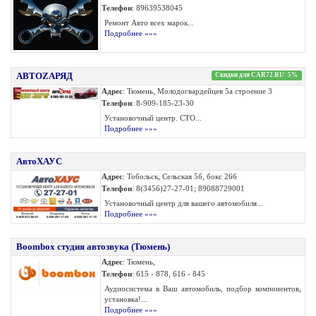
Телефон
: 89639538045
Ремонт Авто всех марок...
Подробнее »»»
АВТОZАРЯД
Скидки для CAR72.RU: 5%
Адрес
: Тюмень, Молодогвардейцев 5а строение 3
Телефон
: 8-909-185-23-30
Установочный центр. СТО...
Подробнее »»»
АвтоХАУС
Адрес
: Тобольск, Сельская 5б, бокс 266
Телефон
: 8(3456)27-27-01; 89088729001
Установочный центр для вашего автомобиля...
Подробнее »»»
Boombox студия автозвука (Тюмень)
Адрес
: Тюмень,
Телефон
: 615 - 878, 616 - 845
Аудиосистема в Ваш автомобиль, подбор компонентов,
установка!...
Подробнее »»»