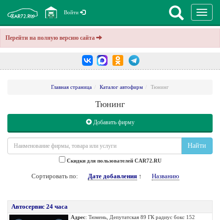
Перекл
Войти
навига
Перейти на полную версию сайта
Главная страница
Каталог автофирм
Тюнинг
Тюнинг
Добавить фирму
Найти
Cкидки для пользователей CAR72.RU
Сортировать по:
Дате добавления
↑
Названию
Автосервис 24 часа
Адрес
: Тюмень, Депутатская 89 ГК радиус бокс 152