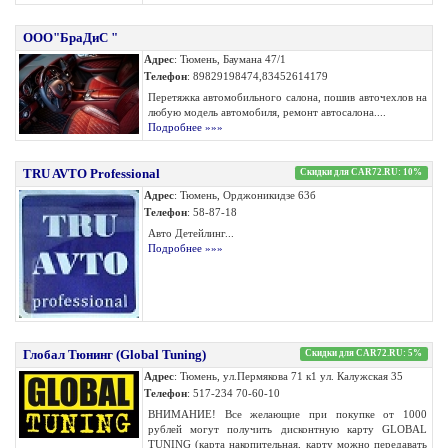
ООО"БраДиС "
Адрес
: Тюмень, Баумана 47/1
Телефон
: 89829198474,83452614179
Перетяжка автомобильного салона, пошив авточехлов на
любую модель автомобиля, ремонт автосалона....
Подробнее »»»
TRU AVTO Professional
Скидки для CAR72.RU: 10%
Адрес
: Тюмень, Орджоникидзе 63б
Телефон
: 58-87-18
Авто Детейлинг...
Подробнее »»»
Глобал Тюнинг (Global Tuning)
Скидки для CAR72.RU: 5%
Адрес
: Тюмень, ул.Пермякова 71 к1 ул. Калужская 35
Телефон
: 517-234 70-60-10
ВНИМАНИЕ! Все желающие при покупке от 1000
рублей могут получить дисконтную карту GLOBAL
TUNING (карта накопительная, карту можно передавать