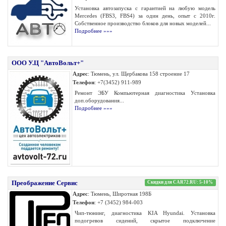
Установка автозапуска с гарантией на любую модель
Mercedes (FBS3, FBS4) за один день, опыт с 2010г.
Собственное производство блоков для новых моделей...
Подробнее »»»
ООО У.Ц "АвтоВольт+"
Адрес
: Тюмень, ул. Щербакова 158 строение 17
Телефон
: +7(3452) 911-989
Ремонт ЭБУ Компьютерная диагностика Установка
доп.оборудования...
Подробнее »»»
Преображение Сервис
Скидки для CAR72.RU: 5-10%
Адрес
: Тюмень, Широтная 198Б
Телефон
: +7 (3452) 984-003
Чип-тюнинг, диагностика KIA Hyundai. Установка
подогревов сидений, скрытое подключение