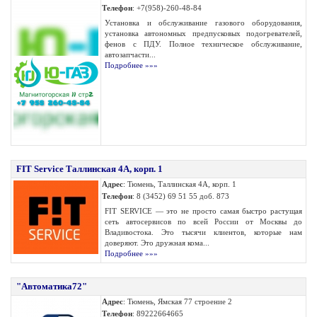
Телефон
: +7(958)-260-48-84
Установка и обслуживание газового оборудования,
установка автономных предпусковых подогревателей,
фенов с ПДУ. Полное техническое обслуживание,
автозапчасти...
Подробнее »»»
FIT Service Таллинская 4А, корп. 1
Адрес
: Тюмень, Таллинская 4А, корп. 1
Телефон
: 8 (3452) 69 51 55 доб. 873
FIT SERVICE — это не просто самая быстро растущая
сеть автосервисов по всей России от Москвы до
Владивостока. Это тысячи клиентов, которые нам
доверяют. Это дружная кома...
Подробнее »»»
"Автоматика72"
Адрес
: Тюмень, Ямская 77 строение 2
Телефон
: 89222664665