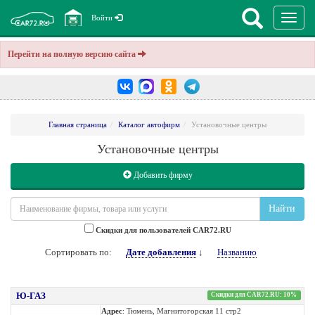
Перекл
Войти
навига
Перейти на полную версию сайта
Главная страница
Каталог автофирм
Установочные центры
Установочные центры
Добавить фирму
Найти
Cкидки для пользователей CAR72.RU
Сортировать по:
Дате добавления
↓
Названию
Ю-ГАЗ
Скидки для CAR72.RU: 10%
Адрес
: Тюмень, Магнитогорская 11 стр2