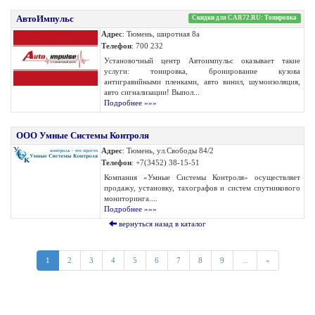
АвтоИмпульс
Скидки для CAR72.RU: Тонировка
Адрес
: Тюмень, широтная 8а
Телефон
: 700 232
Установочный центр Автоимпульс оказывает такие
услуги: тонировка, бронирование кузова
антигравийными пленками, авто винил, шумоизоляция,
авто сигнализации! Выпол...
Подробнее »»»
ООО Умные Системы Контроля
Адрес
: Тюмень, ул.Свободы 84/2
Телефон
: +7(3452) 38-15-51
Компания «Умные Системы Контроля» осуществляет
продажу, установку, тахографов и систем спутникового
мониторинга....
Подробнее »»»
вернуться назад в каталог
1
2
3
4
5
6
7
8
9
...
»