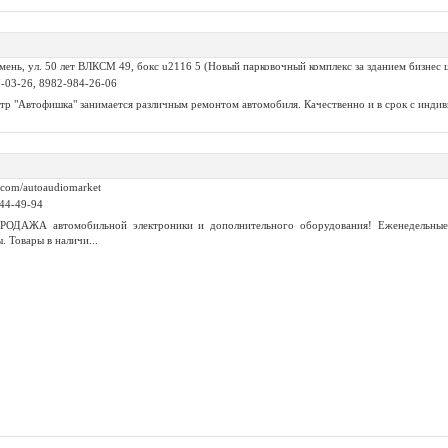
мень, ул. 50 лет ВЛКСМ 49, бокс u2116 5 (Новый парковочный комплекс за зданием бизнес 
7-03-26, 8982-984-26-06
тр "Автофишка" занимается различным ремонтом автомобиля. Качественно и в срок с индив
.com/autoaudiomarket
044-49-94
РОДАЖА автомобильной электроники и дополнительного оборудования! Еженедельные
. Товары в наличи...