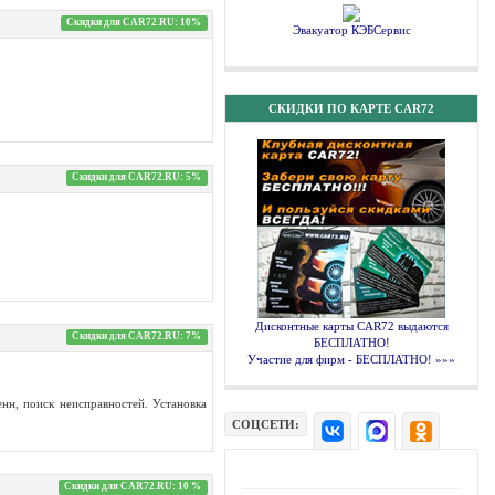
Скидки для CAR72.RU: 10%
Эвакуатор КЭБСервис
СКИДКИ ПО КАРТЕ CAR72
Скидки для CAR72.RU: 5%
Дисконтные карты CAR72 выдаются
Скидки для CAR72.RU: 7%
БЕСПЛАТНО!
Участие для фирм - БЕСПЛАТНО! »»»
нн, поиск неисправностей. Установка
СОЦСЕТИ:
Скидки для CAR72.RU: 10 %