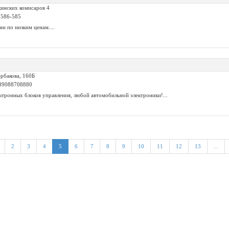
кинских комисаров 4
, 586-585
и по низким ценам....
рбакова, 160Б
 89088708880
тронных блоков управления, любой автомобильной электроники!...
2
3
4
5
6
7
8
9
10
11
12
13
...