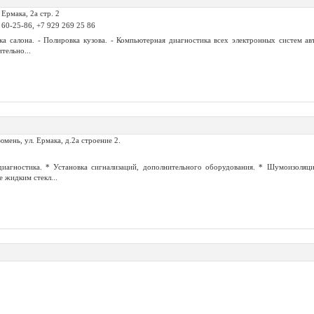
 Ермака, 2а стр. 2
 60-25-86, +7 929 269 25 86
ка салона. - Полировка кузова. - Компьютерная диагностика всех электронных систем ав
тельно...
юмень, ул. Ермака, д.2а строение 2.
иагностика. * Установка сигнализаций, дополнительного оборудования. * Шумоизоляци
е жидким стекл...