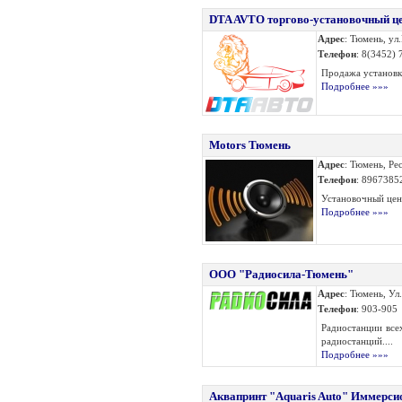
DTA AVTO торгово-установочный ц
Адрес
: Тюмень, ул
Телефон
: 8(3452) 
Продажа установк
Подробнее »»»
Motors Тюмень
Адрес
: Тюмень, Ре
Телефон
: 8967385
Установочный цен
Подробнее »»»
ООО "Радиосила-Тюмень"
Адрес
: Тюмень, Ул
Телефон
: 903-905
Радиостанции все
радиостанций....
Подробнее »»»
Аквапринт "Аquaris Auto" Иммерси