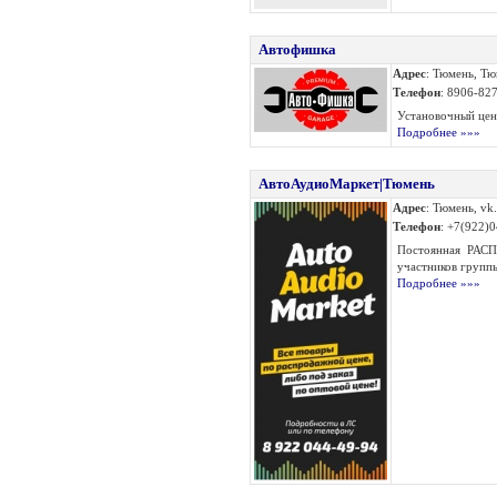
Автофишка
Адрес
: Тюмень, Тю
Телефон
: 8906-82
Установочный цен
Подробнее »»»
АвтоАудиоМаркет|Тюмень
Адрес
: Тюмень, vk
Телефон
: +7(922)
Постоянная РАСП
участников группы
Подробнее »»»