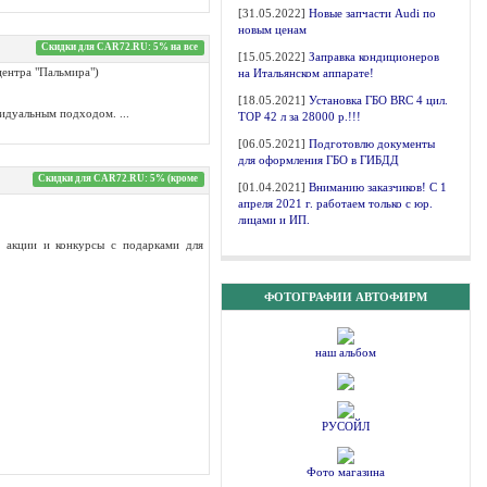
[31.05.2022]
Новые запчасти Audi по
новым ценам
Скидки для CAR72.RU: 5% на все
[15.05.2022]
Заправка кондиционеров
центра "Пальмира")
на Итальянском аппарате!
[18.05.2021]
Установка ГБО BRC 4 цил.
идуальным подходом. ...
ТОР 42 л за 28000 р.!!!
[06.05.2021]
Подготовлю документы
для оформления ГБО в ГИБДД
Скидки для CAR72.RU: 5% (кроме
[01.04.2021]
Вниманию заказчиков! С 1
апреля 2021 г. работаем только с юр.
лицами и ИП.
 акции и конкурсы с подарками для
ФОТОГРАФИИ АВТОФИРМ
наш альбом
РУСОЙЛ
Фото магазина