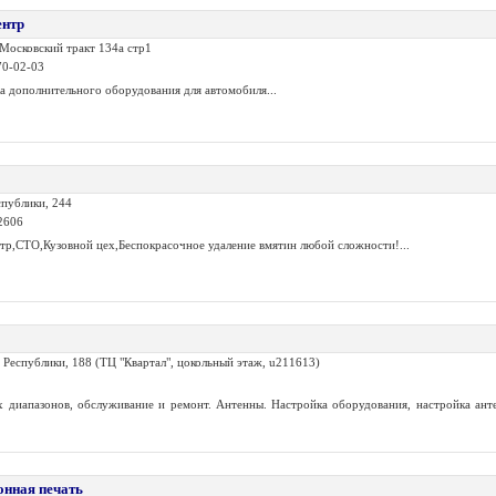
ентр
.Московский тракт 134а стр1
70-02-03
а дополнительного оборудования для автомобиля...
спублики, 244
2606
тр,СТО,Кузовной цех,Беспокрасочное удаление вмятин любой сложности!...
. Республики, 188 (ТЦ "Квартал", цокольный этаж, u211613)
х диапазонов, обслуживание и ремонт. Антенны. Настройка оборудования, настройка анте
онная печать