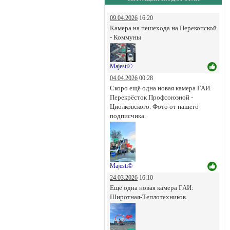
09.04.2026
16:20
Камера на пешехода на Перекопской
- Коммуны
Majesti©
04.04.2026
00:28
Скоро ещё одна новая камера ГАИ.
Перекрёсток Профсоюзной -
Циолковского. Фото от нашего
подписчика.
Majesti©
24.03.2026
16:10
Ещё одна новая камера ГАИ:
Широтная-Теплотехников.