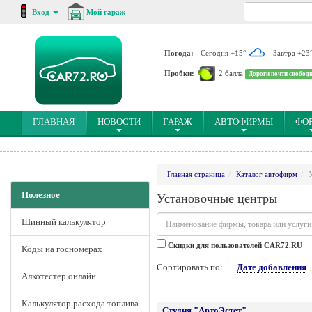
Вход
Мой гараж
Погода:
Сегодня +15°
Завтра +23
Пробки:
2 балла
Дороги почти свобод
(CURRENT)
ГЛАВНАЯ
НОВОСТИ
ГАРАЖ
АВТОФИРМЫ
ФО
Главная страница
Каталог автофирм
Полезное
Установочные центры
Шинный калькулятор
Cкидки для пользователей CAR72.RU
Коды на госномерах
Сортировать по:
Дате добавления
Алкотестер онлайн
Калькулятор расхода топлива
Студия "АвтоЭстет"