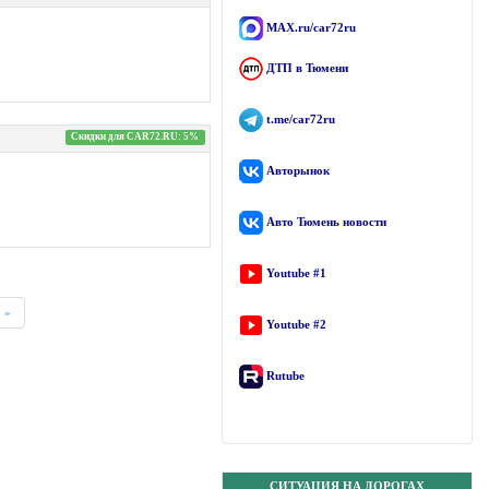
MAX.ru/car72ru
ДТП в Тюмени
t.me/car72ru
Скидки для CAR72.RU: 5%
Авторынок
Авто Тюмень новости
Youtube #1
»
Youtube #2
Rutube
СИТУАЦИЯ НА ДОРОГАХ