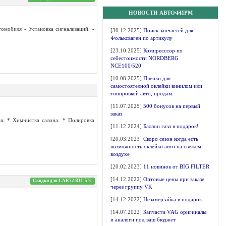
НОВОСТИ АВТОФИРМ
томобиля - Установка сигнализаций. -
[30.12.2025]
Поиск запчастей для
Фольксваген по артикулу
[23.10.2025]
Компресссор по
себестоимости NORDBERG
NCE100/520
[10.08.2025]
Пленки для
самостоятелной оклейки винилом или
тонировкой авто, продам.
[11.07.2025]
500 бонусов на первый
заказ
я. * Химчистка салона. * Полировка
[11.12.2024]
Баллон газа в подарок!
[20.03.2023]
Скоро сезон когда есть
возможность оклейки авто на свежем
воздухе
[20.02.2023]
11 новинок от BIG FILTER
[14.12.2022]
Оптовые цены при заказе
Скидки для CAR72.RU: 5%
через группу VK
[14.12.2022]
Незамерзайка в подарок
[14.07.2022]
Запчасти VAG оригиналы
и аналоги под ваш бюджет