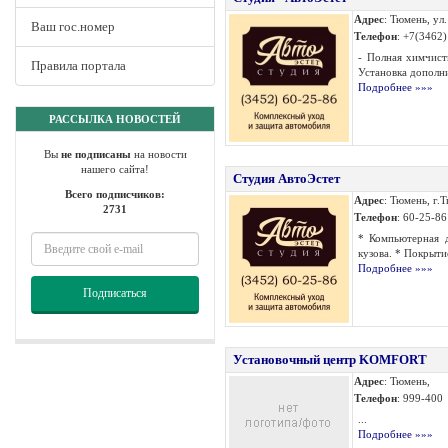
Адрес
: Тюмень, ул.
Ваш гос.номер
Телефон
: +7(3462)
- Полная химчист
Правила портала
Установка дополни
Подробнее »»»
РАССЫЛКА НОВОСТЕЙ
Вы
не подписаны
на новости
нашего сайта!
Студия АвтоЭстет
Всего подписчиков:
Адрес
: Тюмень, г.Т
2731
Телефон
: 60-25-86
* Компьютерная д
кузова. * Покрыти
Подробнее »»»
Подписаться
Установочный центр KOMFORT
Адрес
: Тюмень,
Телефон
: 999-400
...
Подробнее »»»