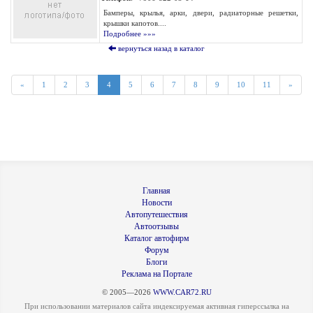
Бамперы, крылья, арки, двери, радиаторные решетки,
крышки капотов....
Подробнее »»»
вернуться назад в каталог
«
1
2
3
4
5
6
7
8
9
10
11
»
Главная
Новости
Автопутешествия
Автоотзывы
Каталог автофирм
Форум
Блоги
Реклама на Портале
© 2005—2026
WWW.CAR72.RU
При использовании материалов сайта индексируемая активная гиперссылка на