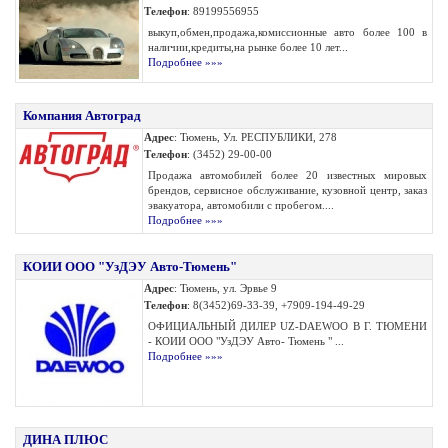
Телефон
: 89199556955
выкуп,обмен,продажа,комиссионные авто более 100 в
наличии,кредиты,на рынке более 10 лет...
Подробнее »»»
Компания Автоград
Адрес
: Тюмень, Ул. РЕСПУБЛИКИ, 278
Телефон
: (3452) 29-00-00
Продажа автомобилей более 20 известных мировых
брендов, сервисное обслуживание, кузовной центр, заказ
эвакуатора, автомобили с пробегом....
Подробнее »»»
КОИИ ООО "УзДЭУ Авто-Тюмень"
Адрес
: Тюмень, ул. Эрвье 9
Телефон
: 8(3452)69-33-39, +7909-194-49-29
ОФИЦИАЛЬНЫЙ ДИЛЕР UZ-DAEWOO В Г. ТЮМЕНИ
- КОИИ ООО "УзДЭУ Авто- Тюмень " ...
Подробнее »»»
ДИНА ПЛЮС