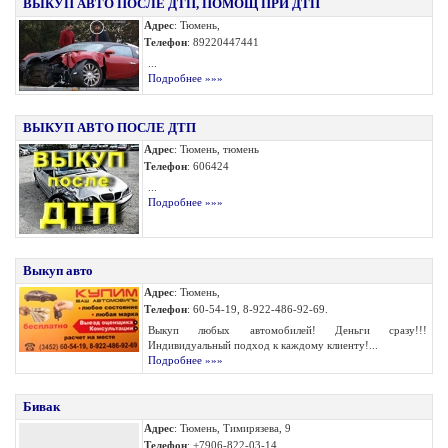
ВЫКУП АВТО ПОСЛЕ ДТП, ПОМОЩ ПРИ ДТП
Адрес
: Тюмень,
Телефон
: 89220447441
...
Подробнее »»»
ВЫКУП АВТО ПОСЛЕ ДТП
Адрес
: Тюмень, тюмень
Телефон
: 606424
...
Подробнее »»»
Выкуп авто
Адрес
: Тюмень,
Телефон
: 60-54-19, 8-922-486-92-69.
Выкуп любых автомобилей! Деньги сразу!!!
Индивидуальный подход к каждому клиенту!...
Подробнее »»»
Бивак
Адрес
: Тюмень, Тимирязева, 9
Телефон
: +7906-822-03-14