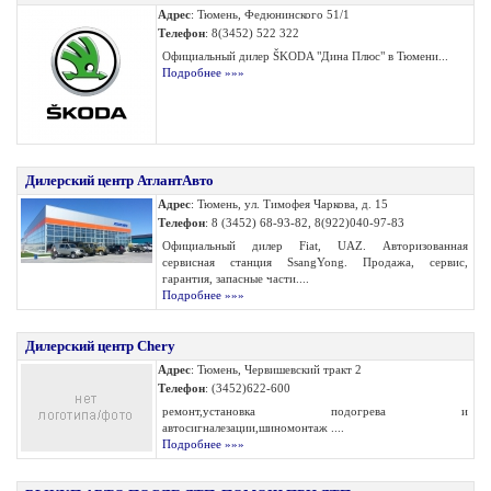
Адрес
: Тюмень, Федюнинского 51/1
Телефон
: 8(3452) 522 322
Официальный дилер ŠKODA "Дина Плюс" в Тюмени...
Подробнее »»»
Дилерский центр АтлантАвто
Адрес
: Тюмень, ул. Тимофея Чаркова, д. 15
Телефон
: 8 (3452) 68-93-82, 8(922)040-97-83
Официальный дилер Fiat, UAZ. Авторизованная
сервисная станция SsangYong. Продажа, сервис,
гарантия, запасные части....
Подробнее »»»
Дилерский центр Chery
Адрес
: Тюмень, Червишевский тракт 2
Телефон
: (3452)622-600
ремонт,установка подогрева и
автосигналезации,шиномонтаж ....
Подробнее »»»