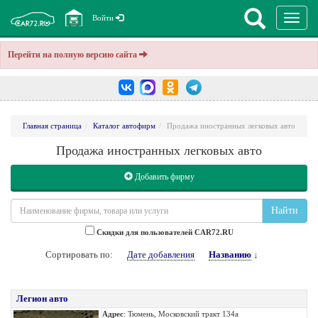
Перекл
Войти
навига
Перейти на полную версию сайта
Главная страница
Каталог автофирм
Продажа иностранных легковых авто
Продажа иностранных легковых авто
Добавить фирму
Найти
Cкидки для пользователей CAR72.RU
Сортировать по:
Дате добавления
Названию
↓
Легион авто
Адрес
: Тюмень, Московский тракт 134а