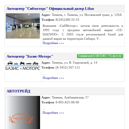
Автоцентр "Сибмоторс" Официальный дилер Lifan
Адрес
: Тюмень, г. Тюмень, ул. Московский тракт, д. 120А
Телефон
: 8(3452)68-33-33
Компания «СибМоторс» начала свою деятельность в
1995 году с продажи автомобилей марки «UZ-
DAEWOO». С 2003 стала региональной базой для
данной марки на территории Сибири, У...
Подробнее »»»
Автоцентр "Базис-Моторс"
Скидки для CAR72.RU: 7% на услу
Адрес
: Тюмень, ул. В. Гнаровской, д. 14
Телефон
: (8-3452) 567-111
...
Подробнее »»»
АВТОТРЕЙД
Адрес
: Тюмень, Алебашевская, 17
Телефон
: 8-905-825-08-00
...
Подробнее »»»