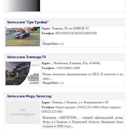
Автосалон"Три Тройки"
Адрес
: Тюмень, 50 лет ВЛКСМ 37
Телефон
: 89223955333:8(3452)605300
...
Подробнее »»»
Автосалон Элиткарс74
Адрес
: , Челябинск, Елькина, 65а, 454048,
Телефон
: +7(912)085-1000
Новые японские внедорожники из ОАЭ. В наличии и на
заказ....
Подробнее »»»
Автосалон Форд Автостар
Адрес
: Тюмень, г.Тюмень, ул. Федюнинского 83
Телефон
: Отдел продаж: (3452) 215-060; Отдел сервиса:
(3452) 215-061
Компания «АВТОСТАР» - первый официальный дилер
Форд в г.Тюмени и Тюменской области. Компания была
создана в 1998 году....