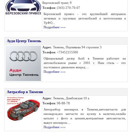
Березовский тракт, 9
Телефон
: (343) 270-70-07
Березовский привоз - это крупнейший авторынок
легковых и грузовых автомобилей и мототехники в
УрФО...
Подробнее »»»
Ауди Центр Тюмень
Адрес
: Тюмень, Пермякова 94 строение 3
Телефон
: +73452215300
Официальный дилер Audi в Тюмени работает на
автомобильном рынке с 2001 г. Наш стиль – это
постоянное движение вперед ...
Подробнее »»»
Автразбор в Тюмени
Адрес
: Тюмень, Дамбовская 10 а
Телефон
: 98-88-78
Авторазбор иномарок в Тюмени,автозапчасти для
иномарок,все запчасти по кузову в наличии,oнлайн
каталог с фото и ценами,контрактные автозапчасти,
выкуп иномарок....
Подробнее »»»