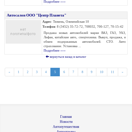
Подробнее »»»
Автосалон ООО "Центр Планета"
Адрес
: Тюмень, Олимпийская 10
Телефон
: 8 (3452) 35-72-72, 708032, 700-127, 70-15-42
Продажа новых автомобилей марки ВАЗ, ГАЗ, УАЗ,
Лифан, китайские авто, спецтехника. Выкуп, продажа, и
обмен подержанных автомобилей. СТО. Авто
страхование. Установка ...
Подробнее »»»
вернуться назад в каталог
«
1
2
3
4
5
6
7
8
9
10
11
»
Главная
Новости
Автопутешествия
Автоотзывы