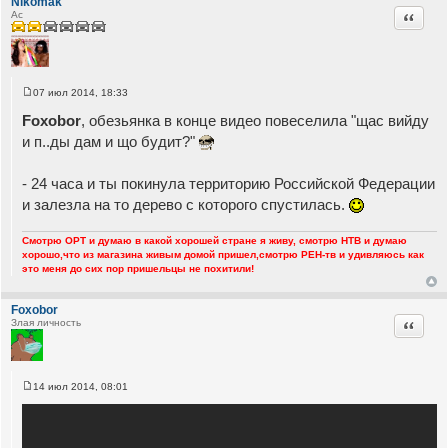
Nikomak
Цитата
Ас
07 июл 2014, 18:33
С
о
Foxobor
, обезьянка в конце видео повеселила "щас вийду
о
б
и п..ды дам и що будит?"
щ
е
н
- 24 часа и ты покинула территорию Российской Федерации
и
е
и залезла на то дерево с которого спустилась.
Смотрю ОРТ и думаю в какой хорошей стране я живу, смотрю НТВ и думаю
хорошо,что из магазина живым домой пришел,смотрю РЕН-тв и удивляюсь как
это меня до сих пор пришельцы не похитили!
Foxobor
Цитата
Злая личность
14 июл 2014, 08:01
С
о
о
б
щ