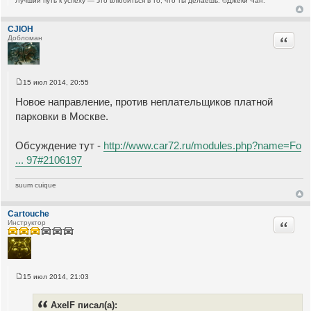
Лучший путь к успеху — это влюбиться в то, что ты делаешь. ©Джеки Чан.
CJIOH
Цитата
Добломан
15 июл 2014, 20:55
С
о
Новое направление, против неплательщиков платной
о
б
парковки в Москве.
щ
е
н
Обсуждение тут -
http://www.car72.ru/modules.php?name=Fo
и
е
... 97#2106197
suum cuique
Cartouche
Цитата
Инструктор
15 июл 2014, 21:03
С
о
о
AxelF писал(а):
б