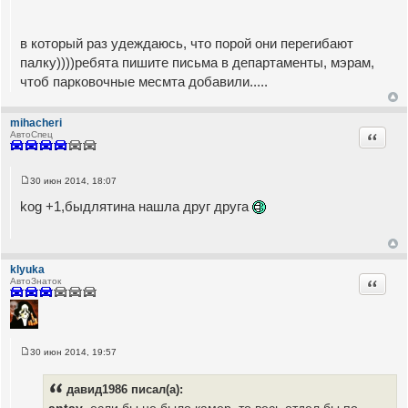
е
н
и
е
в который раз удеждаюсь, что порой они перегибают
палку))))ребята пишите письма в департаменты, мэрам,
чтоб парковочные месмта добавили.....
mihacheri
Цитата
АвтоСпец
30 июн 2014, 18:07
С
о
kog +1,быдлятина нашла друг друга
о
б
щ
е
н
и
klyuka
е
Цитата
АвтоЗнаток
30 июн 2014, 19:57
С
о
о
давид1986 писал(а):
б
щ