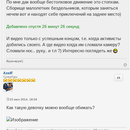
По мне дак вообще бестолковое движение это стопхам.
о
б
Сборище малолетких бездельников, которым заняться
щ
нечем вот и находят себе приключений на заднее место)
е
н
и
е
Добавлено спустя 26 минут 26 секунд:
И видео только с успешным концом, т.е. когда активисты
добились своего. А где видео когда им сломали камеру?
Сломали нос.. руку.. и т.п ?) Интересно поглядеть же
Врум-врум!)
AxelF
Цитата
СуперГуру
15 июл 2014, 18:04
С
о
Как такую девочку можно вообще обижать?
о
б
щ
е
н
и
е