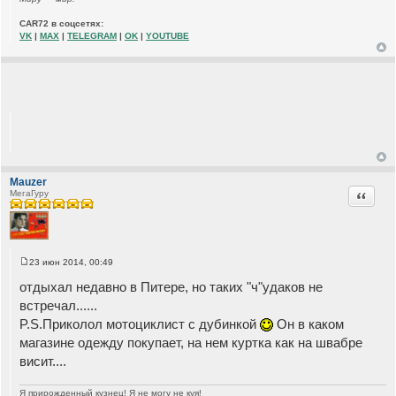
CAR72 в соцсетях:
VK
|
MAX
|
TELEGRAM
|
OK
|
YOUTUBE
Mauzer
Цитата
МегаГуру
23 июн 2014, 00:49
С
о
отдыхал недавно в Питере, но таких "ч"удаков не
о
б
встречал......
щ
P.S.Приколол мотоциклист с дубинкой
Он в каком
е
н
магазине одежду покупает, на нем куртка как на швабре
и
е
висит....
Я прирожденный кузнец! Я не могу не куя!