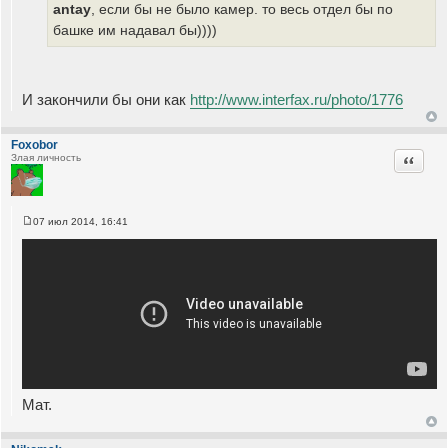
щ
antay
, если бы не было камер. то весь отдел бы по
е
башке им надавал бы))))
н
и
е
И закончили бы они как
http://www.interfax.ru/photo/1776
Foxobor
Цитата
Злая личность
07 июл 2014, 16:41
С
о
о
б
щ
е
н
и
е
Мат.