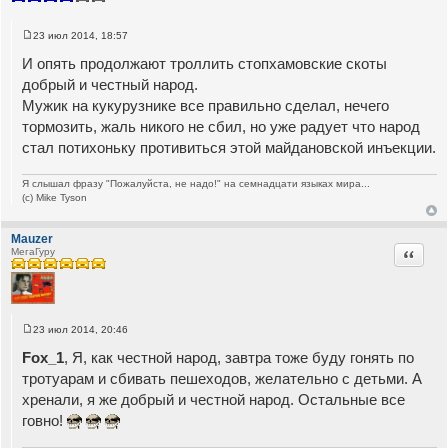
23 июл 2014, 18:57
С
о
И опять продолжают троллить стопхамовские скоты
о
б
добрый и честный народ.
щ
Мужик на кукурузнике все правильно сделал, нечего
е
н
тормозить, жаль никого не сбил, но уже радует что народ
и
е
стал потихоньку противиться этой майдановской инъекции.
Я слышал фразу "Пожалуйста, не надо!" на семнадцати языках мира...
(c) Mike Tyson
Mauzer
Цитата
МегаГуру
23 июл 2014, 20:46
С
о
Fox_1
, Я, как честной народ, завтра тоже буду гонять по
о
б
тротуарам и сбивать пешеходов, желательно с детьми. А
щ
хренали, я же добрый и честной народ. Остальные все
е
н
говно!
и
е