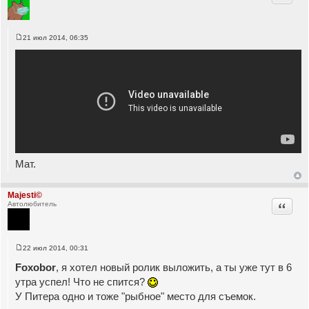
21 июл 2014, 06:35
С
о
о
б
щ
е
н
и
е
Мат.
Majesti©
Цитата
Автолюбитель
22 июл 2014, 00:31
С
о
Foxobor
, я хотел новый ролик выложить, а ты уже тут в 6
о
б
утра успел! Что не спится?
щ
У Питера одно и тоже "рыбное" место для съемок.
е
н