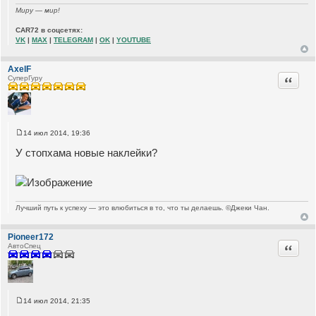
Миру — мир!
CAR72 в соцсетях:
VK
|
MAX
|
TELEGRAM
|
OK
|
YOUTUBE
AxelF
Цитата
СуперГуру
14 июл 2014, 19:36
С
о
У стопхама новые наклейки?
о
б
щ
е
н
и
е
Лучший путь к успеху — это влюбиться в то, что ты делаешь. ©Джеки Чан.
Pioneer172
Цитата
АвтоСпец
14 июл 2014, 21:35
С
о