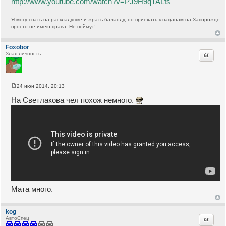
http://www.youtube.com/watch?v=PJ9H9qTALfs
Я могу спать на раскладушке и жрать баланду, но приехать к пацанам на Запорожце
просто не имею права. Не поймут!
Foxobor
Цитата
Злая личность
24 июн 2014, 20:13
С
о
На Светлакова чел похож немного.
о
б
щ
е
н
и
е
Мата много.
kog
Цитата
АвтоСпец