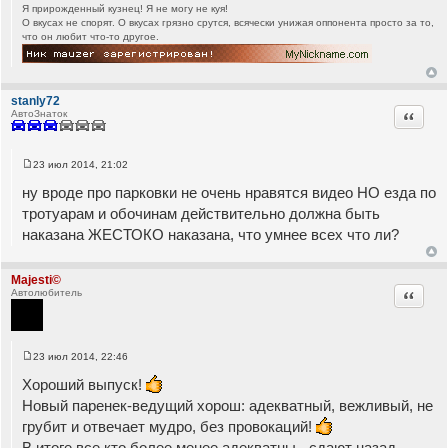
Я прирожденный кузнец! Я не могу не куя!
О вкусах не спорят. О вкусах грязно срутся, всячески унижая оппонента просто за то,
что он любит что-то другое.
stanly72
Цитата
АвтоЗнаток
23 июл 2014, 21:02
С
о
ну вроде про парковки не очень нравятся видео НО езда по
о
б
тротуарам и обочинам действительно должна быть
щ
наказана ЖЕСТОКО наказана, что умнее всех что ли?
е
н
и
е
Majesti©
Цитата
Автолюбитель
23 июл 2014, 22:46
С
о
Хороший выпуск!
о
б
Новый паренек-ведущий хорош: адекватный, вежливый, не
щ
грубит и отвечает мудро, без провокаций!
е
н
В итоге все кто более менее адекватны - сдают назад.