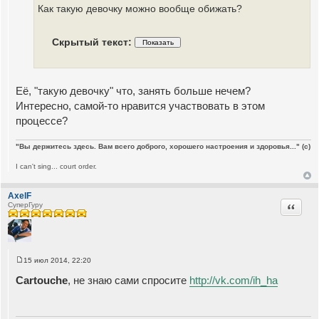
щ
Как такую девочку можно вообще обижать?
е
н
и
е
Скрытый текст:
Её, "такую девочку" что, занять больше нечем?
Интересно, самой-то нравится участвовать в этом
процессе?
"Вы держитесь здесь. Вам всего доброго, хорошего настроения и здоровья..." (c)
I can't sing... court order.
AxelF
Цитата
СуперГуру
15 июл 2014, 22:20
С
о
Cartouche
, не знаю сами спросите
http://vk.com/ih_ha
о
б
щ
е
н