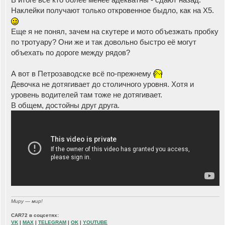
и
е
Наклейки получают только откровенное быдло, как на Х5.
Еще я не понял, зачем на скутере и мото объезжать пробку
по тротуару? Они же и так довольно быстро её могут
объехать по дороге между рядов?
А вот в Петрозаводске всё по-прежнему
Девочка не дотягивает до столичного уровня. Хотя и
уровень водителей там тоже не дотягивает.
В общем, достойны друг друга.
Миру — мир!
CAR72 в соцсетях:
VK
|
MAX
|
TELEGRAM
|
OK
|
YOUTUBE