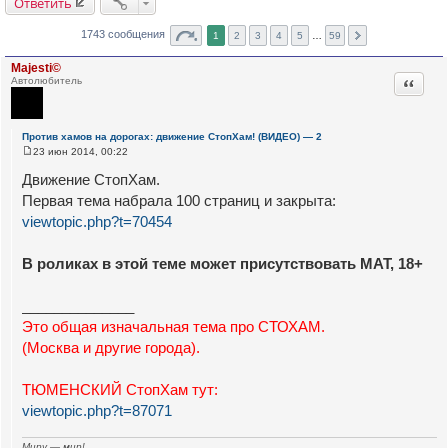
Ответить
1743 сообщения
1
2
3
4
5
…
59
Majesti©
Цитата
Автолюбитель
Против хамов на дорогах: движение СтопХам! (ВИДЕО) — 2
23 июн 2014, 00:22
С
о
Движение СтопХам.
о
б
Первая тема набрала 100 страниц и закрыта:
щ
viewtopic.php?t=70454
е
н
и
е
В роликах в этой теме может присутствовать МАТ, 18+
______________
Это общая изначальная тема про СТОХАМ.
(Москва и другие города).
ТЮМЕНСКИЙ СтопХам тут:
viewtopic.php?t=87071
Миру — мир!