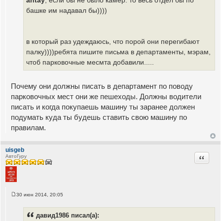
antay
, если бы не было камер. то весь отдел бы по
е
башке им надавал бы))))
н
и
е
в который раз удеждаюсь, что порой они перегибают
палку))))ребята пишите письма в департаменты, мэрам,
чтоб парковочные месмта добавили.....
Почему они должны писать в департамент по поводу
парковочных мест они же пешеходы. Должны водители
писать и когда покупаешь машину ты заранее должен
подумать куда ты будешь ставить свою машину по
правилам.
uisgeb
Цитата
АвтоГуру
30 июн 2014, 20:05
С
о
о
давид1986 писал(а):
б