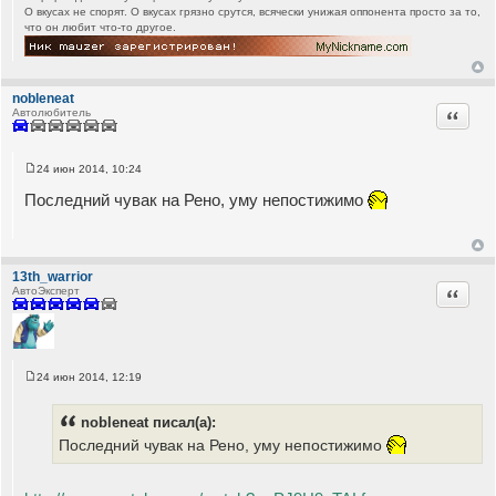
О вкусах не спорят. О вкусах грязно срутся, всячески унижая оппонента просто за то,
что он любит что-то другое.
nobleneat
Цитата
Автолюбитель
24 июн 2014, 10:24
С
о
Последний чувак на Рено, уму непостижимо
о
б
щ
е
н
и
13th_warrior
е
Цитата
АвтоЭксперт
24 июн 2014, 12:19
С
о
о
nobleneat писал(а):
б
щ
Последний чувак на Рено, уму непостижимо
е
н
и
е