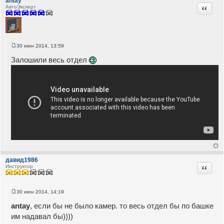
antay
Цитата
АвтоЭксперт
30 июн 2014, 13:59
С
о
Залошили весь отдел
о
б
щ
е
н
и
е
давид1986
Цитата
Инструктор
30 июн 2014, 14:19
С
о
antay
, если бы не было камер. то весь отдел бы по башке
о
б
им надавал бы))))
щ