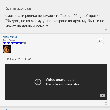
24 июн 2014, 23:26
С
о
смотря эти ролики понимаю что "воюет" "быдло" против
о
б
"быдло", но по моему у нас в стране по другому быть и не
щ
может на данный момент....
е
н
и
е
rusNexsia
Цитата
АвтоЭксперт
29 июн 2014, 21:05
С
о
о
б
щ
е
н
и
е