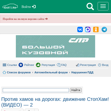
T
Войти
o
g
g
Перейти на полную версию сайта
l
e
n
a
v
i
g
a
t
i
o
n
Ссылки
Рейтинг
Репутация
FAQ
Регистрация
Вход
Список форумов
Автомобильный форум
Нарушения ПДД
ои
ск
Против хамов на дорогах: движение СтопХам!
(ВИДЕО) — 2