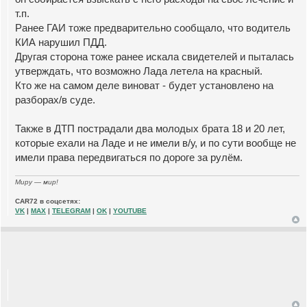
т.п.
Ранее ГАИ тоже предварительно сообщало, что водитель
КИА нарушил ПДД.
Другая сторона тоже ранее искала свидетелей и пыталась
утверждать, что возможно Лада летела на красный.
Кто же на самом деле виноват - будет установлено на
разборах/в суде.
Также в ДТП пострадали два молодых брата 18 и 20 лет,
которые ехали на Ладе и не имели в/у, и по сути вообще не
имели права передвигаться по дороге за рулём.
Миру — мир!
CAR72 в соцсетях:
VK
|
MAX
|
TELEGRAM
|
OK
|
YOUTUBE