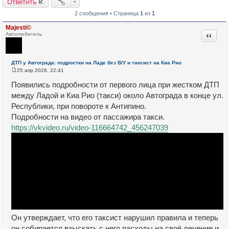
Ответить
2 сообщения • Страница
1
из
1
Majesti©
Цитата
Автолюбитель
ДТП у Автограда: подростки на Ладе без В/У и таксист на Киа Рио
25 апр 2026, 22:41
С
о
Появились подробности от первого лица при жестком ДТП
о
б
между Ладой и Киа Рио (такси) около Автограда в конце ул.
щ
Республики, при повороте к Антипино.
е
н
Подробности на видео от пассажира такси.
и
е
https://vkvideo.ru/video-116664742_456247039
Он утверждает, что его таксист нарушил правила и теперь
он собирается взыскать с него расходы на своё лечение и