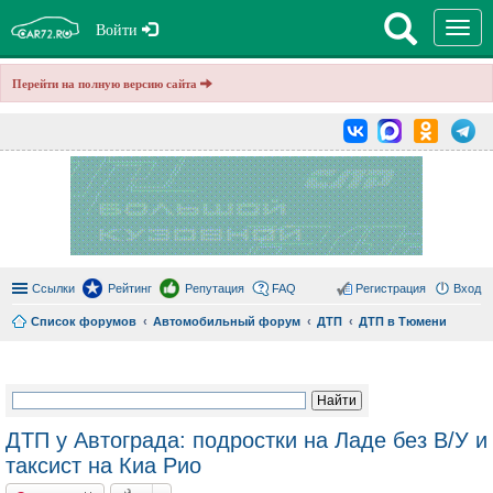
T
Войти
o
g
g
Перейти на полную версию сайта
l
e
n
a
v
i
g
a
t
i
o
n
Ссылки
Рейтинг
Репутация
FAQ
Регистрация
Вход
Список форумов
Автомобильный форум
ДТП
ДТП в Тюмени
ои
ск
ДТП у Автограда: подростки на Ладе без В/У и
таксист на Киа Рио