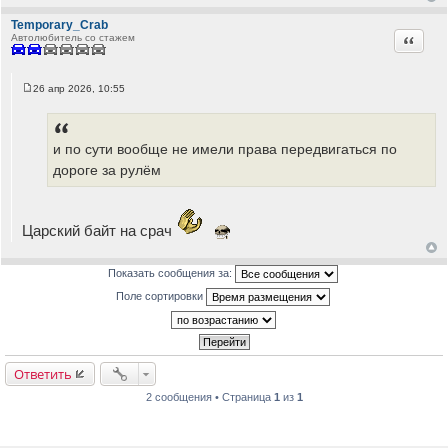
Temporary_Crab
Цитата
Автолюбитель со стажем
26 апр 2026, 10:55
С
о
о
б
щ
и по сути вообще не имели права передвигаться по
е
дороге за рулём
н
и
е
Царский байт на срач
Показать сообщения за:
Поле сортировки
Ответить
2 сообщения • Страница
1
из
1