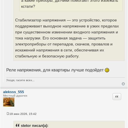
а какие приборы, датчики помогают этого избежать
е
кстати?
Стабилизатор напряжения — это устройство, которое
поддерживает выходное напряжение в узких пределах
при существенном изменении входного напряжения и
тока нагрузки. Его основная задача — защитить
электроприборы от перепадов, скачков, провалов и
искажений напряжения в сети, обеспечивая их
стабильную и безопасную работу.
Реле напряжения, для квартиры лучше подойдет
Уходя, гасите всех...
aleksss_555
Цитата
Местный дурачок
19 июн 2026, 15:42
С
о
о
stetor писал(а):
б