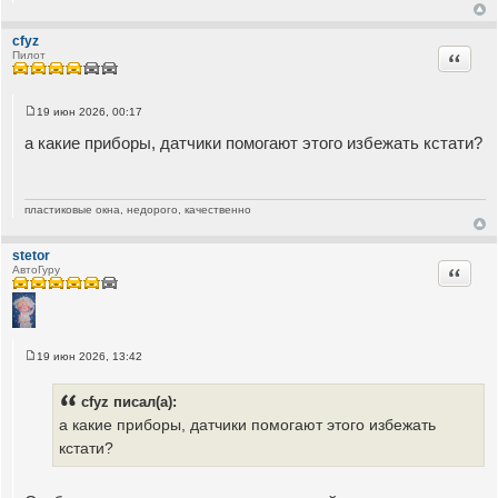
cfyz
Цитата
Пилот
19 июн 2026, 00:17
С
о
а какие приборы, датчики помогают этого избежать кстати?
о
б
щ
е
н
пластиковые окна, недорого, качественно
и
е
stetor
Цитата
АвтоГуру
19 июн 2026, 13:42
С
о
о
cfyz писал(а):
б
щ
а какие приборы, датчики помогают этого избежать
е
кстати?
н
и
е