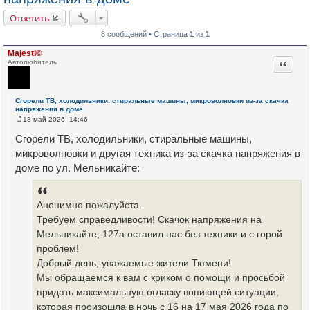
Ответить
8 сообщений • Страница
1
из
1
Majesti©
Цитата
Автолюбитель
Сгорели ТВ, холодильники, стиральные машины, микроволновки из-за скачка
напряжения в доме
18 май 2026, 14:46
С
о
Сгорели ТВ, холодильники, стиральные машины,
о
б
микроволновки и другая техника из-за скачка напряжения в
щ
доме по ул. Мельникайте:
е
н
и
е
Анонимно пожалуйста.
Требуем справедливости! Скачок напряжения на
Мельникайте, 127а оставил нас без техники и с горой
проблем!
Добрый день, уважаемые жители Тюмени!
Мы обращаемся к вам с криком о помощи и просьбой
придать максимальную огласку вопиющей ситуации,
которая произошла в ночь с 16 на 17 мая 2026 года по