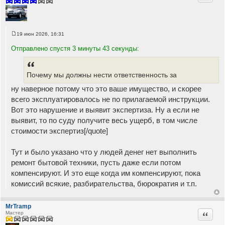
19 июн 2026, 16:31
С
о
Отправлено спустя 3 минуты 43 секунды:
о
б
щ
е
Почему мы должны нести ответственность за
н
и
е
ну наверное потому что это ваше имущество, и скорее
всего эксплуатировалось не по прилагаемой инструкции.
Вот это нарушение и выявит экспертиза. Ну а если не
выявит, то по суду получите весь ущерб, в том числе
стоимости экспертиз[/quote]
Тут и было указано что у людей денег нет выполнить
ремонт бытовой техники, пусть даже если потом
компенсируют. И это еще когда им компенсируют, пока
комиссий всякие, разбирательства, бюрократия и т.п.
MrTramp
Цитата
Мастер