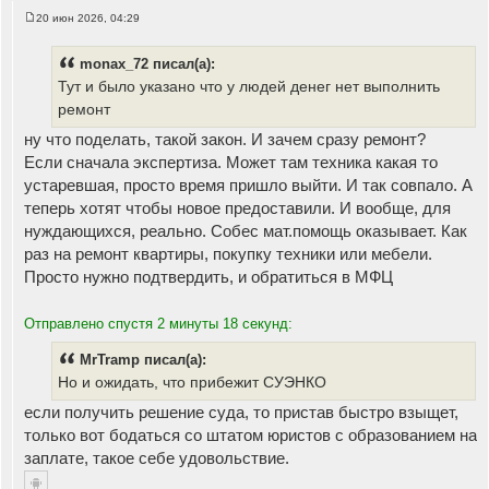
20 июн 2026, 04:29
С
о
о
monax_72 писал(а):
б
щ
Тут и было указано что у людей денег нет выполнить
е
ремонт
н
и
е
ну что поделать, такой закон. И зачем сразу ремонт?
Если сначала экспертиза. Может там техника какая то
устаревшая, просто время пришло выйти. И так совпало. А
теперь хотят чтобы новое предоставили. И вообще, для
нуждающихся, реально. Собес мат.помощь оказывает. Как
раз на ремонт квартиры, покупку техники или мебели.
Просто нужно подтвердить, и обратиться в МФЦ
Отправлено спустя 2 минуты 18 секунд:
MrTramp писал(а):
Но и ожидать, что прибежит СУЭНКО
если получить решение суда, то пристав быстро взыщет,
только вот бодаться со штатом юристов с образованием на
заплате, такое себе удовольствие.