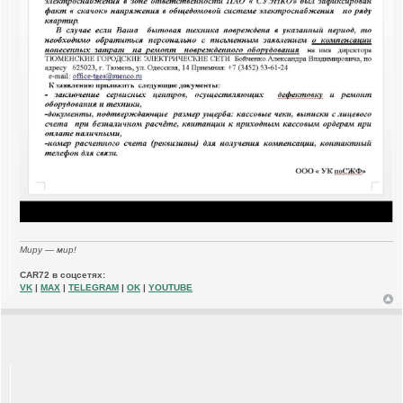
Миру — мир!
CAR72 в соцсетях:
VK
|
MAX
|
TELEGRAM
|
OK
|
YOUTUBE