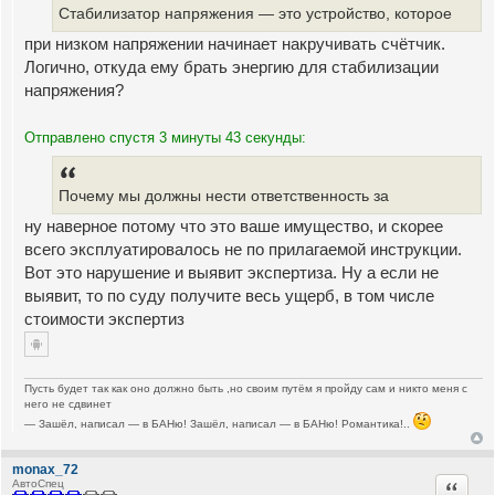
щ
Стабилизатор напряжения — это устройство, которое
е
н
при низком напряжении начинает накручивать счётчик.
и
е
Логично, откуда ему брать энергию для стабилизации
напряжения?
Отправлено спустя 3 минуты 43 секунды:
Почему мы должны нести ответственность за
ну наверное потому что это ваше имущество, и скорее
всего эксплуатировалось не по прилагаемой инструкции.
Вот это нарушение и выявит экспертиза. Ну а если не
выявит, то по суду получите весь ущерб, в том числе
стоимости экспертиз
Пусть будет так как оно должно быть ,но своим путём я пройду сам и никто меня с
него не сдвинет
— Зашёл, написал — в БАНю! Зашёл, написал — в БАНю! Романтика!..
monax_72
Цитата
АвтоСпец