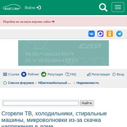
T
Войти
o
g
g
Перейти на полную версию сайта
l
e
n
a
v
i
g
a
t
i
o
n
Ссылки
Рейтинг
Репутация
FAQ
Регистрация
Вход
Список форумов
НЕавтомобильный форум car72.ru
Недвижимость
ои
ск
Сгорели ТВ, холодильники, стиральные
машины, микроволновки из-за скачка
напряжения в доме