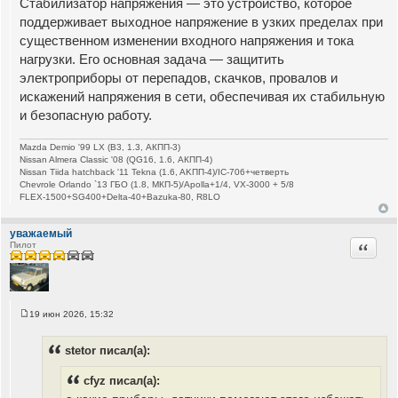
Стабилизатор напряжения — это устройство, которое
поддерживает выходное напряжение в узких пределах при
существенном изменении входного напряжения и тока
нагрузки. Его основная задача — защитить
электроприборы от перепадов, скачков, провалов и
искажений напряжения в сети, обеспечивая их стабильную
и безопасную работу.
Mazda Demio '99 LX (B3, 1.3, АКПП-3)
Nissan Almera Classic '08 (QG16, 1.6, АКПП-4)
Nissan Tiida hatchback '11 Tekna (1.6, AKПП-4)/IC-706+четверть
Chevrole Orlando `13 ГБО (1.8, МКП-5)/Apolla+1/4, VX-3000 + 5/8
FLEX-1500+SG400+Delta-40+Bazuka-80, R8LO
уважаемый
Цитата
Пилот
19 июн 2026, 15:32
С
о
о
stetor писал(а):
б
щ
е
cfyz писал(а):
н
и