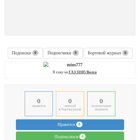
Подписки
0
Подписчики
0
Бортовой журнал
0
mins777
Я езжу на
ГАЗ 31105 Волга
0
0
0
нравится
записей
подписчиков
в бортжурнале
журнала
Нравится
0
Подписаться
0