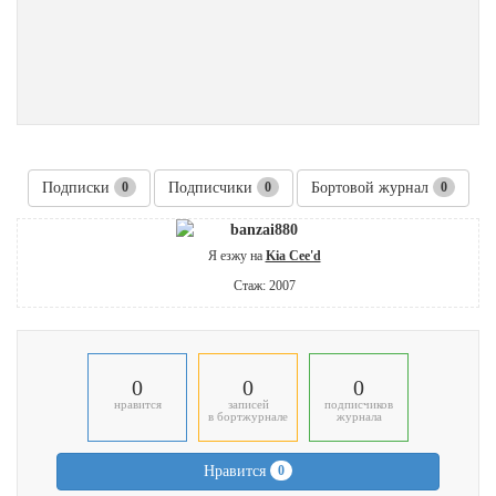
Подписки
0
Подписчики
0
Бортовой журнал
0
banzai880
Я езжу на
Kia Cee'd
Стаж: 2007
0
0
0
нравится
записей
подписчиков
в бортжурнале
журнала
Нравится
0