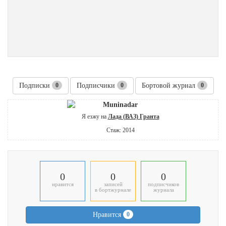
Подписки
0
Подписчики
0
Бортовой журнал
0
Muninadar
Я езжу на
Лада (ВАЗ) Гранта
Стаж: 2014
0
0
0
нравится
записей
подписчиков
в бортжурнале
журнала
Нравится
0