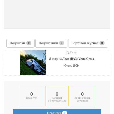
Подписки
0
Подписчики
0
Бортовой журнал
0
ikdhm
Я езжу на
Лада (ВАЗ) Vesta Cross
Стаж: 1999
0
0
0
нравится
записей
подписчиков
в бортжурнале
журнала
Нравится
0